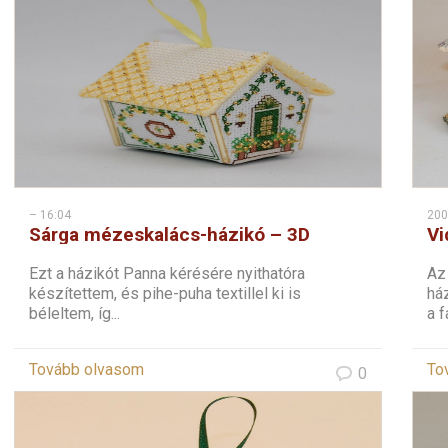
– 16:04
200
Sárga mézeskalács-házikó – 3D
Vi
keresztszemes karácsonyi dísz
Ezt a házikót Panna kérésére nyithatóra
Az
készítettem, és pihe-puha textillel ki is
ház
béleltem, íg...
a f
Tovább olvasom
To
0