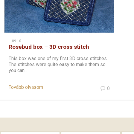
– 09:10
Rosebud box – 3D cross stitch
This box was one of my first 3D cross stitches.
The stitches were quite easy to make them so
you can...
Tovább olvasom
0