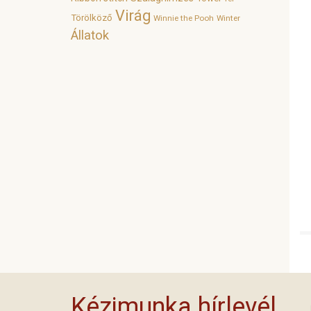
Virág
Törölköző
Winnie the Pooh
Winter
Állatok
Kézimunka hírlevél