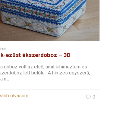
3:08
k-ezüst ékszerdoboz – 3D
resztszemes
 a doboz volt az első, amit kihímeztem és
szerdoboz lett belőle. A hímzés egyszerű,
a n...
vább olvasom
0