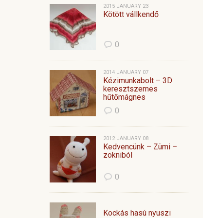
2015 JANUARY 23
Kötött vállkendő
0
2014 JANUARY 07
Kézimunkabolt – 3D
keresztszemes
hűtőmágnes
0
2012 JANUARY 08
Kedvencünk – Zümi –
zokniból
0
Kockás hasú nyuszi