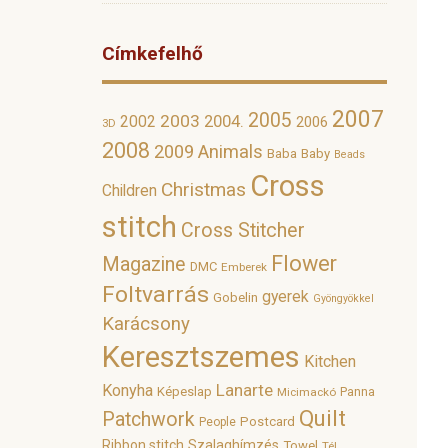
Címkefelhő
2007
2005
2003
2002
2004.
2006
3D
2008
2009
Animals
Baba
Baby
Beads
Cross
Christmas
Children
stitch
Cross Stitcher
Flower
Magazine
DMC
Emberek
Foltvarrás
gyerek
Gobelin
Gyöngyökkel
Karácsony
Keresztszemes
Kitchen
Lanarte
Konyha
Képeslap
Panna
Micimackó
Quilt
Patchwork
Postcard
People
Ribbon stitch
Szalaghímzés
Towel
Tél