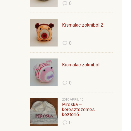
0
Kismalac zokniból 2
0
Kismalac zokniból
0
2010 APRIL 10
Piroska –
keresztszemes
kéztörlő
0