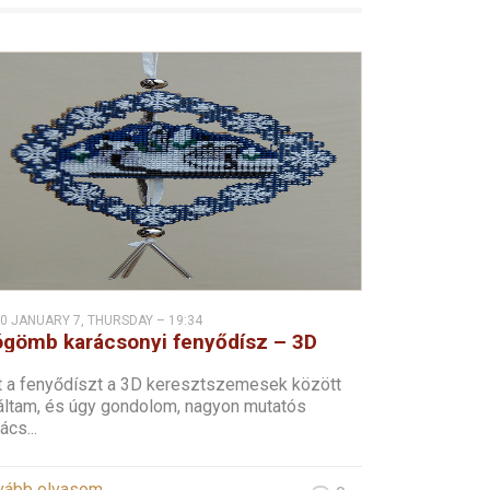
0 JANUARY 7, THURSDAY – 19:34
gömb karácsonyi fenyődísz – 3D
resztszemes
t a fenyődíszt a 3D keresztszemesek között
láltam, és úgy gondolom, nagyon mutatós
ács...
vább olvasom