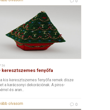
0
7:56
 keresztszemes fenyőfa
 a kis keresztszemes fenyőfa remek dísze
et a karácsonyi dekorációnak. A piros-
érrel és aran...
vább olvasom
0