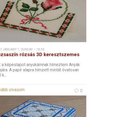
7 JANUARY 7, SUNDAY – 18:50
zsaszín rózsás 3D keresztszemes
peslap
t a képeslapot anyukámnak hímeztem Anyák
jára. A papír alapra hímzett mintát óvatosan
 k...
vább olvasom
0