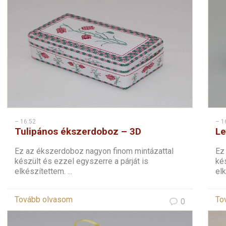
– 16:52
– 1
Tulipános ékszerdoboz – 3D
Le
keresztszemes
ke
Ez az ékszerdoboz nagyon finom mintázattal
Ez
készült és ezzel egyszerre a párját is
kés
elkészítettem. ...
elk
Tovább olvasom
To
0