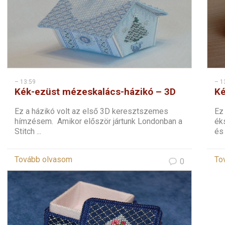
– 13:59
– 1
Kék-ezüst mézeskalács-házikó – 3D
Ké
keresztszemes karácsonyi dísz
ke
Ez a házikó volt az első 3D keresztszemes
Ez
hímzésem. Amikor először jártunk Londonban a
ék
Stitch ...
és 
Tovább olvasom
To
0