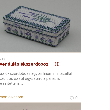
6:19
vendulás ékszerdoboz – 3D
resztszemes
 az ékszerdoboz nagyon finom mintázattal
zült és ezzel egyszerre a párját is
észítettem. ...
vább olvasom
0