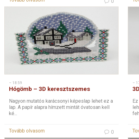
0
– 18:59
– 1
Hógömb – 3D keresztszemes
3D
képeslap
Nagyon mutatós karácsonyi képeslap lehet ez a
Ez
lap. A papír alapra hímzett mintát óvatosan kell
leh
ké...
feh
Tovább olvasom
To
0