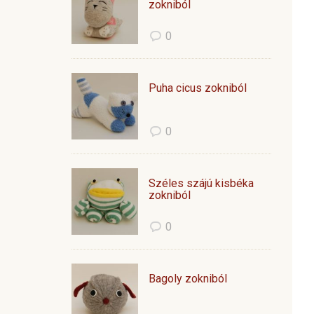
zokniból
0
Puha cicus zokniból
0
Széles szájú kisbéka
zokniból
0
Bagoly zokniból