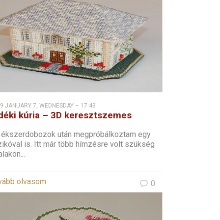
9 JANUARY 7, WEDNESDAY – 17:43
déki kúria – 3D keresztszemes
 ékszerdobozok után megpróbálkoztam egy
ikóval is. Itt már több hímzésre volt szükség
alakon...
vább olvasom
0