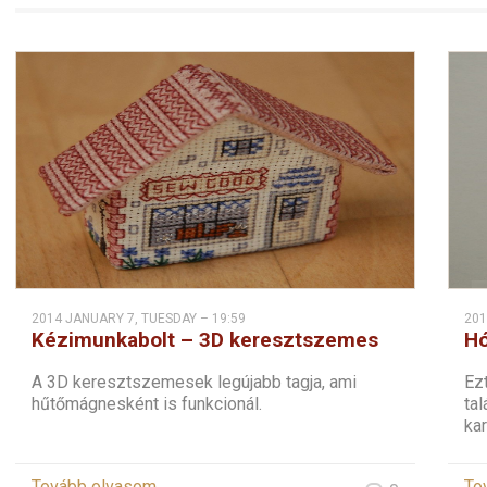
2014 JANUARY 7, TUESDAY – 19:59
201
Kézimunkabolt – 3D keresztszemes
Hó
hűtőmágnes
ke
A 3D keresztszemesek legújabb tagja, ami
Ez
hűtőmágnesként is funkcionál.
ta
kar
Tovább olvasom
To