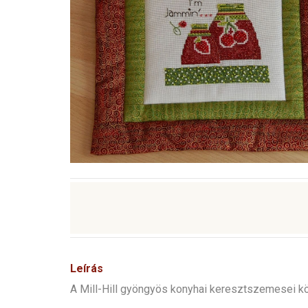
Leírás
A Mill-Hill gyöngyös konyhai keresztszemesei köz