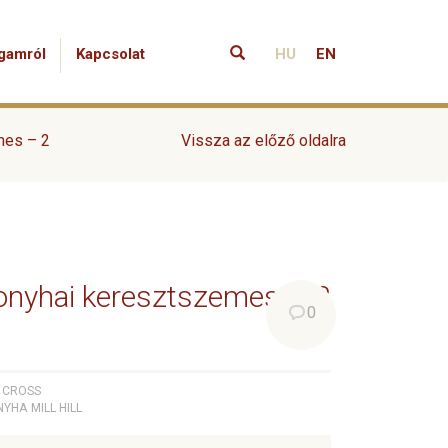
gamról
Kapcsolat
HU
EN
mes – 2
Vissza az előző oldalra
 konyhai keresztszemes – 2
0
CROSS
NYHA
MILL HILL