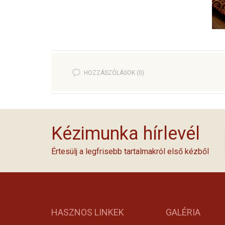
HOZZÁSZÓLÁSOK (0)
Kézimunka hírlevél
Értesülj a legfrisebb tartalmakról első kézből
HASZNOS LINKEK
GALÉRIA