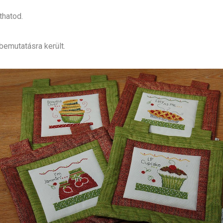
thatod.
bemutatásra került.