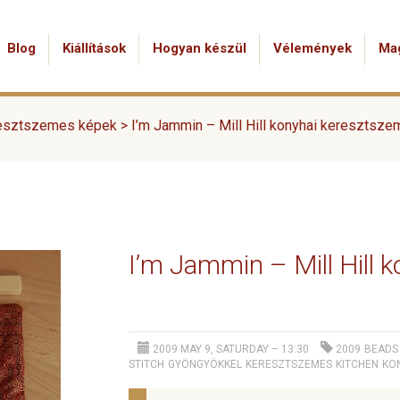
Blog
Kiállítások
Hogyan készül
Vélemények
Ma
esztszemes képek
>
I’m Jammin – Mill Hill konyhai keresztsze
I’m Jammin – Mill Hill
2009 MAY 9, SATURDAY – 13:30
2009
BEADS
STITCH
GYÖNGYÖKKEL
KERESZTSZEMES
KITCHEN
KO