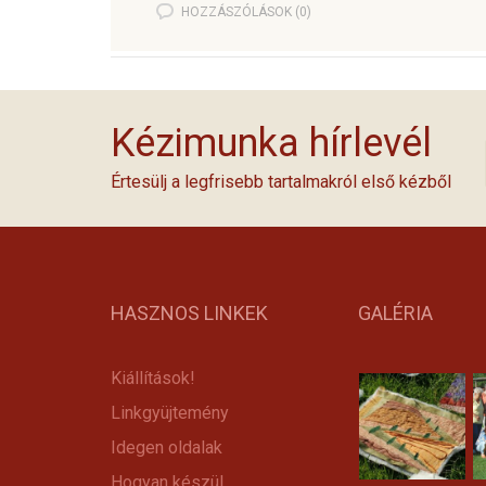
HOZZÁSZÓLÁSOK (0)
Kézimunka hírlevél
Értesülj a legfrisebb tartalmakról első kézből
HASZNOS LINKEK
GALÉRIA
Kiállítások!
Linkgyüjtemény
Idegen oldalak
Hogyan készül