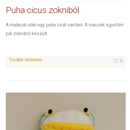
Puha cicus zokniból
A malacok után egy puha cicát varrtam. A macsek egyetlen
pár zokniból készült.
Tovább olvasom
0