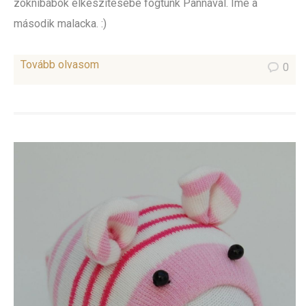
zoknibábok elkészítésébe fogtunk Pannával. Íme a
második malacka. :)
Tovább olvasom
0