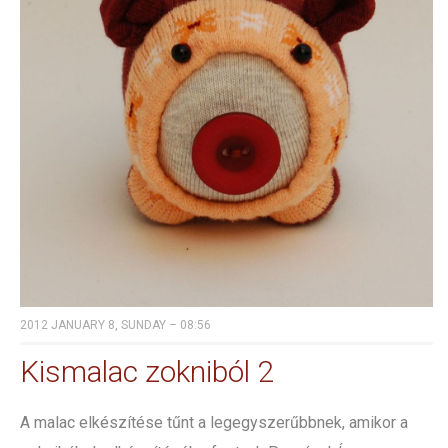
2012 JANUARY 8, SUNDAY – 08:56
Kismalac zokniból 2
A malac elkészítése tűnt a legegyszerűbbnek, amikor a