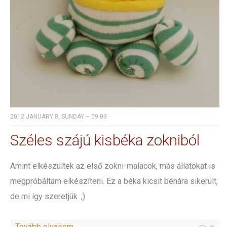
2012 JANUARY 8, SUNDAY – 09:03
Széles szájú kisbéka zokniból
Amint elkészültek az első zokni-malacok, más állatokat is
megpróbáltam elkészíteni. Ez a béka kicsit bénára sikerült,
de mi így szeretjük. ;)
Tovább olvasom