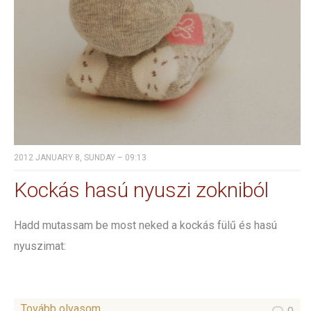
2012 JANUARY 8, SUNDAY – 09:13
Kockás hasú nyuszi zokniból
Hadd mutassam be most neked a kockás fülű és hasú
nyuszimat:
Tovább olvasom