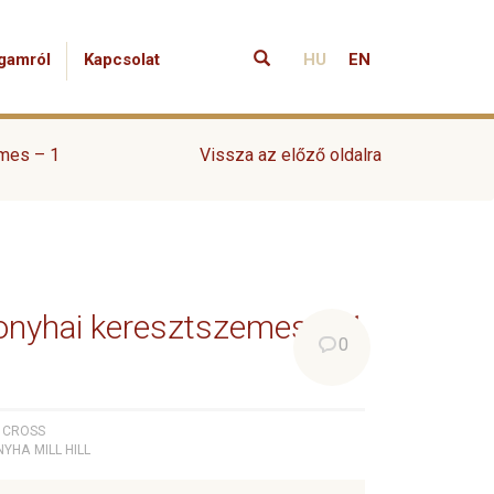
gamról
Kapcsolat
HU
EN
emes – 1
Vissza az előző oldalra
l konyhai keresztszemes – 1
0
CROSS
NYHA
MILL HILL