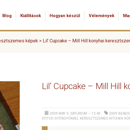
Blog
Kiállítások
Hogyan készül
Vélemények
Ma
esztszemes képek
>
Lil’ Cupcake – Mill Hill konyhai keresztsz
Lil’ Cupcake – Mill Hil
2009 MAY 9, SATURDAY – 13:40
2009
BEADS
STITCH
GYÖNGYÖKKEL
KERESZTSZEMES
KITCHEN
KO