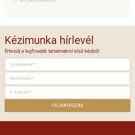
HOZZÁSZÓLÁSOK (0)
Kézimunka hírlevél
Értesülj a legfrisebb tartalmakról első kézből