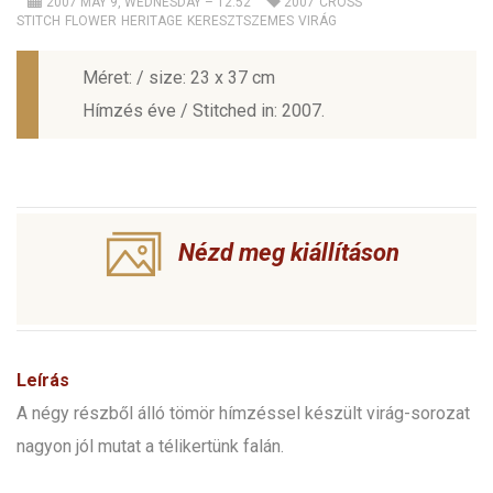
2007 MAY 9, WEDNESDAY – 12:52
2007
CROSS
STITCH
FLOWER
HERITAGE
KERESZTSZEMES
VIRÁG
Méret: / size: 23 x 37 cm
Hímzés éve / Stitched in: 2007.
Nézd meg kiállításon
Leírás
A négy részből álló tömör hímzéssel készült virág-sorozat
nagyon jól mutat a télikertünk falán.