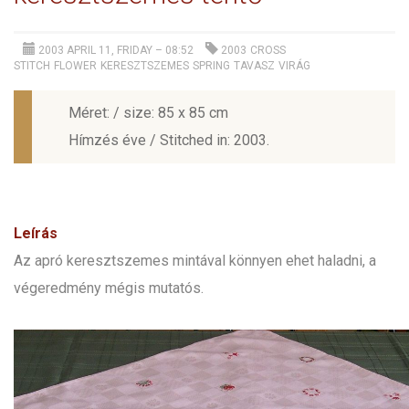
2003 APRIL 11, FRIDAY – 08:52
2003
CROSS
STITCH
FLOWER
KERESZTSZEMES
SPRING
TAVASZ
VIRÁG
Méret: / size: 85 x 85 cm
Hímzés éve / Stitched in: 2003.
Leírás
Az apró keresztszemes mintával könnyen ehet haladni, a
végeredmény mégis mutatós.