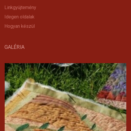
Linkgyüjtemény
Idegen oldalak
Hogyan készül
GALÉRIA