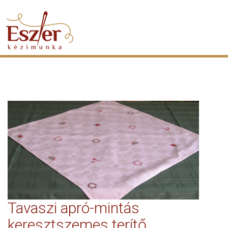
Tavaszi apró-mintás
keresztszemes terítő