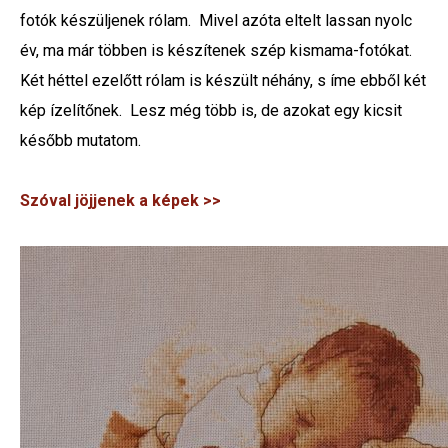
fotók készüljenek rólam. Mivel azóta eltelt lassan nyolc
év, ma már többen is készítenek szép kismama-fotókat.
Két héttel ezelőtt rólam is készült néhány, s íme ebből két
kép ízelítőnek. Lesz még több is, de azokat egy kicsit
később mutatom.
Szóval jöjjenek a képek >>