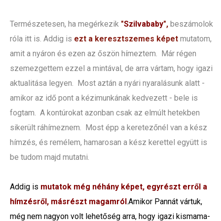
Természetesen, ha megérkezik
"
Szilvababy
",
beszámolok
róla itt is. Addig is
ezt a keresztszemes képet
mutatom,
amit a nyáron és ezen az őszön hímeztem. Már régen
szemezgettem ezzel a mintával, de arra vártam, hogy igazi
aktualitása legyen. Most aztán a nyári nyaralásunk alatt -
amikor az idő pont a kézimunkának kedvezett - bele is
fogtam. A kontúrokat azonban csak az elmúlt hetekben
sikerült ráhímeznem. Most épp a keretezőnél van a kész
hímzés, és remélem, hamarosan a kész kerettel együtt is
be tudom majd mutatni.
Addig is
mutatok még néhány képet, egyrészt erről a
hímzésről, másrészt magamról
.
Amikor Pannát vártuk,
még nem nagyon volt lehetőség arra, hogy igazi kismama-