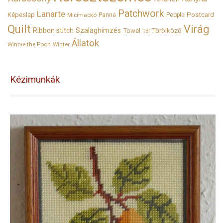
Patchwork
Lanarte
Képeslap
Panna
Postcard
Micimackó
People
Quilt
Virág
Ribbon stitch
Szalaghímzés
Towel
Törölköző
Tél
Állatok
Winnie the Pooh
Winter
Kézimunkák