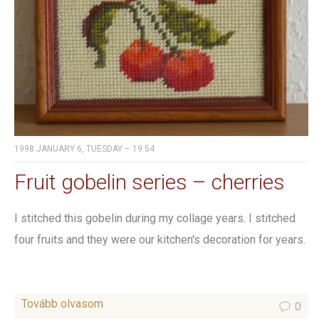
1998 JANUARY 6, TUESDAY – 19:54
Fruit gobelin series – cherries
I stitched this gobelin during my collage years. I stitched
four fruits and they were our kitchen's decoration for years.
Tovább olvasom
0