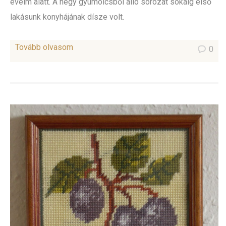
éveim alatt. A négy gyümölcsből álló sorozat sokáig első
lakásunk konyhájának dísze volt.
Tovább olvasom
0