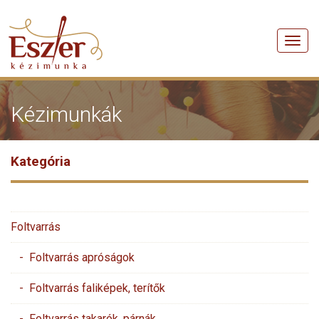
Men
Kézimunkák
Kategória
Foltvarrás
- Foltvarrás apróságok
- Foltvarrás faliképek, terítők
- Foltvarrás takarók, párnák