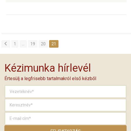
1
…
19
20
21
Kézimunka hírlevél
Értesülj a legfrisebb tartalmakról első kézből