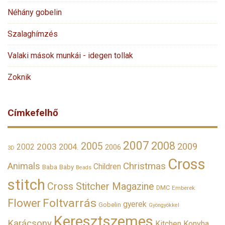
Néhány gobelin
Szalaghímzés
Valaki mások munkái - idegen tollak
Zoknik
Címkefelhő
2007
2008
2005
2009
2003
2002
2004.
2006
3D
Cross
Christmas
Animals
Children
Baba
Baby
Beads
stitch
Cross Stitcher Magazine
DMC
Emberek
Foltvarrás
Flower
gyerek
Gobelin
Gyöngyökkel
Keresztszemes
Karácsony
Kitchen
Konyha