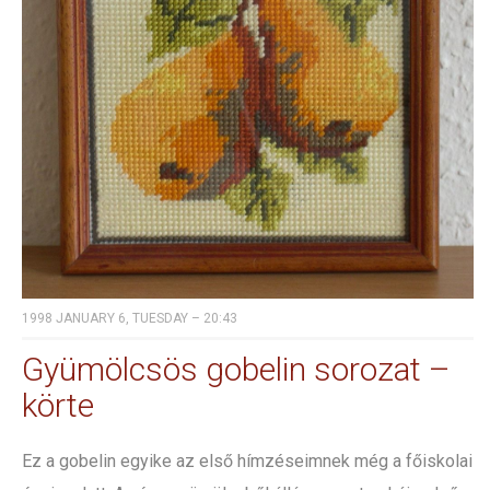
1998 JANUARY 6, TUESDAY – 20:43
Gyümölcsös gobelin sorozat –
körte
Ez a gobelin egyike az első hímzéseimnek még a főiskolai