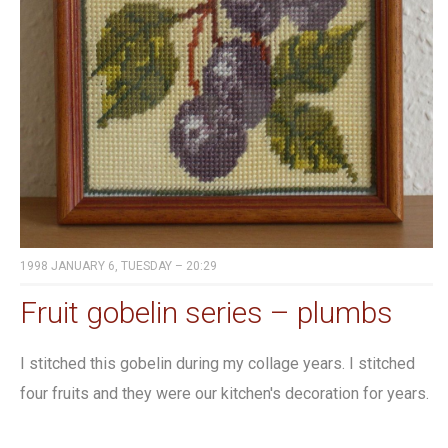
1998 JANUARY 6, TUESDAY – 20:29
Fruit gobelin series – plumbs
I stitched this gobelin during my collage years. I stitched
four fruits and they were our kitchen's decoration for years.