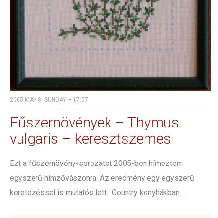
2005 MAY 8, SUNDAY – 17:07
Fűszernövények – Thymus
vulgaris – keresztszemes
Ezt a fűszernövény-sorozatot 2005-ben hímeztem
egyszerű hímzővászonra. Az eredmény egy egyszerű
keretezéssel is mutatós lett. Country konyhákban...