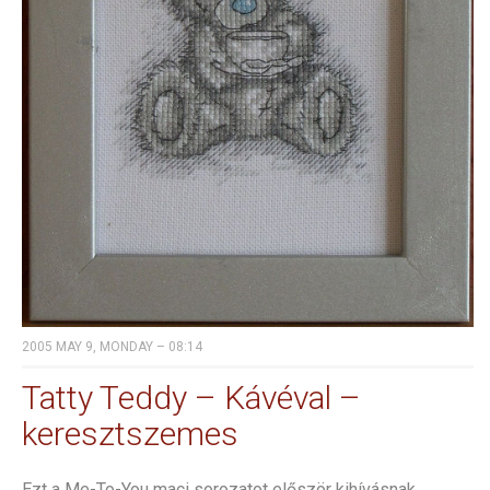
2005 MAY 9, MONDAY – 08:14
Tatty Teddy – Kávéval –
keresztszemes
Ezt a Me-To-You maci sorozatot először kihívásnak