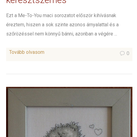
Ezt a Me-To-You maci sorozatot először kihívásnak
éreztem, hiszen a sok szinte azonos árnyalattal és a
szőrözéssel nem könnyű bánni, azonban a végére ...
Tovább olvasom
0