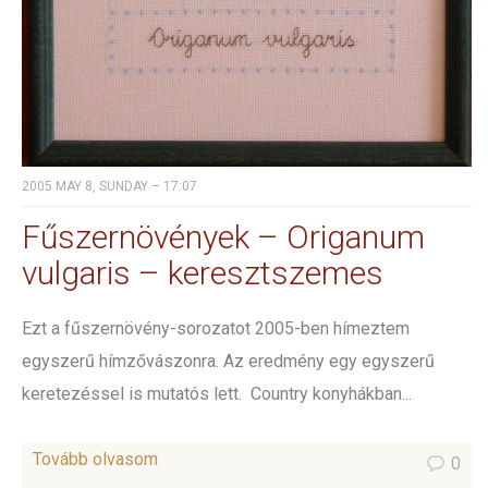
2005 MAY 8, SUNDAY – 17:07
Fűszernövények – Origanum
vulgaris – keresztszemes
Ezt a fűszernövény-sorozatot 2005-ben hímeztem
egyszerű hímzővászonra. Az eredmény egy egyszerű
keretezéssel is mutatós lett. Country konyhákban...
Tovább olvasom
0