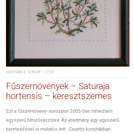
2005 MAY 8, SUNDAY – 17:07
Fűszernövények – Saturaja
hortensis – keresztszemes
Ezt a fűszernövény-sorozatot 2005-ben hímeztem
egyszerű hímzővászonra. Az eredmény egy egyszerű
keretezéssel is mutatós lett. Country konyhákban...