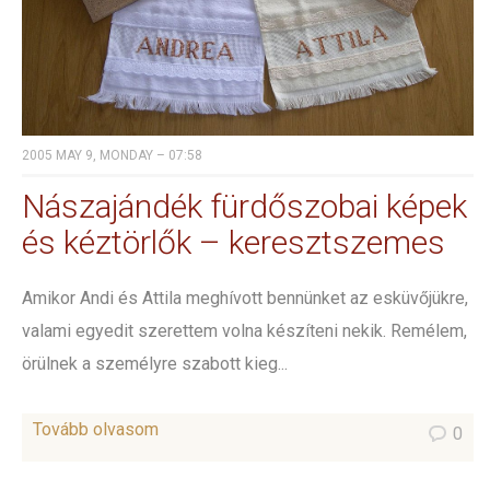
2005 MAY 9, MONDAY – 07:58
Nászajándék fürdőszobai képek
és kéztörlők – keresztszemes
Amikor Andi és Attila meghívott bennünket az esküvőjükre,
valami egyedit szerettem volna készíteni nekik. Remélem,
örülnek a személyre szabott kieg...
Tovább olvasom
0