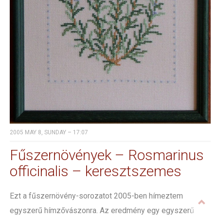
2005 MAY 8, SUNDAY – 17:07
Fűszernövények – Rosmarinus
officinalis – keresztszemes
Ezt a fűszernövény-sorozatot 2005-ben hímeztem
egyszerű hímzővászonra. Az eredmény egy egyszerű