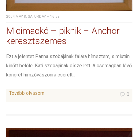
2004 MAY 8, SATURDAY – 16:58
Micimackó – piknik – Anchor
keresztszemes
Ezt a jelentet Panna szobájának falára hímeztem, s miután
kinőtt belőle, Kati szobájának dísze lett. A csomagban lévő
kongrét hímzővászonra cserélt...
Tovább olvasom
0