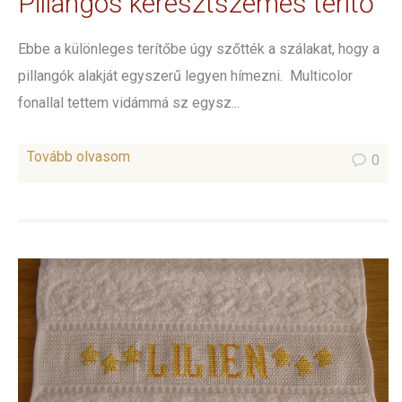
Pillangós keresztszemes terítő
Ebbe a különleges terítőbe úgy szőtték a szálakat, hogy a
pillangók alakját egyszerű legyen hímezni. Multicolor
fonallal tettem vidámmá sz egysz...
Tovább olvasom
0