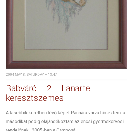
2004 MAY 8, SATURDAY – 13:47
Babváró – 2 – Lanarte
keresztszemes
A kisebbik keretben lévő képet Pannára várva hímeztem, a
másodikat pedig elajándékoztam az encsi gyermekorvosi
rendelőnek. 2005-ben a Camponá...