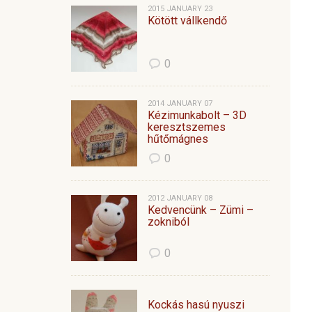
2015 JANUARY 23
Kötött vállkendő
0
2014 JANUARY 07
Kézimunkabolt – 3D
keresztszemes
hűtőmágnes
0
2012 JANUARY 08
Kedvencünk – Zümi –
zokniból
0
Kockás hasú nyuszi