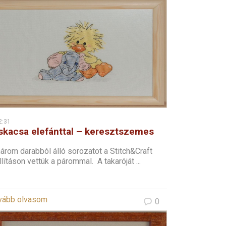
2:31
skacsa elefánttal – keresztszemes
árom darabból álló sorozatot a Stitch&Craft
llításon vettük a párommal. A takaróját ...
vább olvasom
0