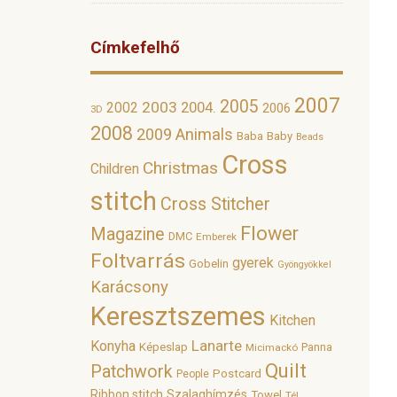
Címkefelhő
2007
2005
2003
2002
2004.
2006
3D
2008
2009
Animals
Baba
Baby
Beads
Cross
Christmas
Children
stitch
Cross Stitcher
Flower
Magazine
DMC
Emberek
Foltvarrás
gyerek
Gobelin
Gyöngyökkel
Karácsony
Keresztszemes
Kitchen
Lanarte
Konyha
Képeslap
Panna
Micimackó
Quilt
Patchwork
Postcard
People
Ribbon stitch
Szalaghímzés
Towel
Tél