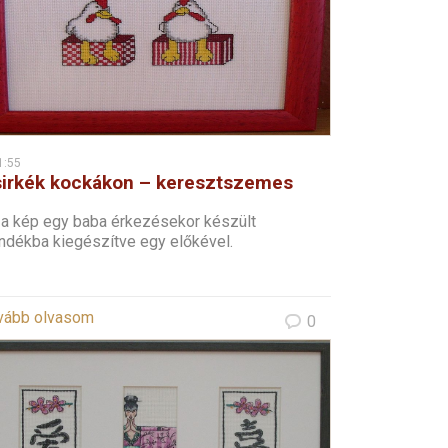
1:55
irkék kockákon – keresztszemes
 a kép egy baba érkezésekor készült
ándékba kiegészítve egy előkével.
vább olvasom
0