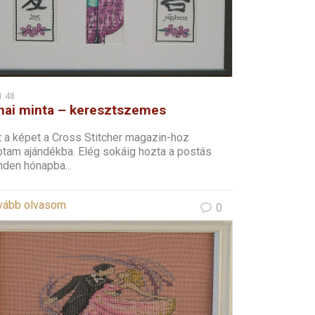
1:48
nai minta – keresztszemes
t a képet a Cross Stitcher magazin-hoz
ptam ajándékba. Elég sokáig hozta a postás
nden hónapba...
vább olvasom
0