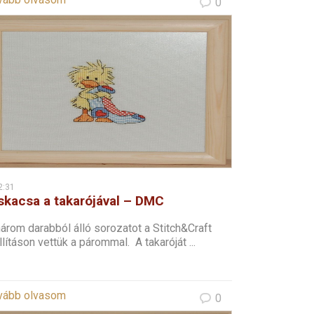
0
2:31
skacsa a takarójával – DMC
resztszemes
árom darabból álló sorozatot a Stitch&Craft
llításon vettük a párommal. A takaróját ...
vább olvasom
0