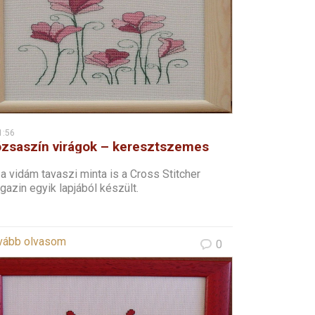
1:56
zsaszín virágok – keresztszemes
a vidám tavaszi minta is a Cross Stitcher
azin egyik lapjából készült.
vább olvasom
0