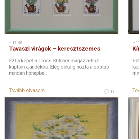
– 11:48
– 1
Tavaszi virágok – keresztszemes
Kí
Ezt a képet a Cross Stitcher magazin-hoz
Ez
kaptam ajándékba. Elég sokáig hozta a postás
ka
minden hónapba...
mi
Tovább olvasom
To
0