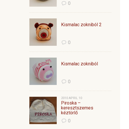
0
Kismalac zokniból 2
0
Kismalac zokniból
0
2010 APRIL 10
Piroska –
keresztszemes
kéztörlő
0