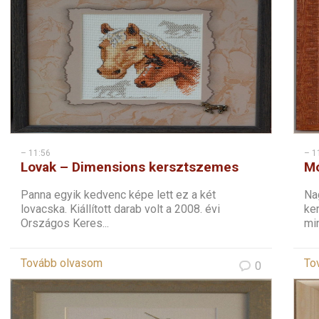
– 11:56
– 1
Lovak – Dimensions kersztszemes
Mó
Panna egyik kedvenc képe lett ez a két
Na
lovacska. Kiállított darab volt a 2008. évi
ke
Országos Keres...
min
Tovább olvasom
To
0