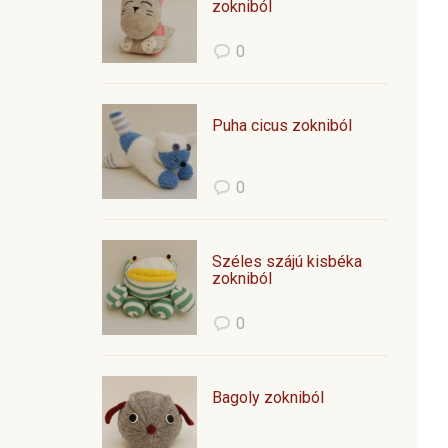
zokniból
0
Puha cicus zokniból
0
Széles szájú kisbéka
zokniból
0
Bagoly zokniból