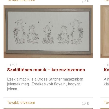
0
– 12:32
– 1
Szálöltéses macik – keresztszemes
Ki
ke
Ezek a macik is a Cross Stitcher magazinban
A h
jelentek meg. Érdekes volt figyelni, hogyan
kiá
jelenn...
Tovább olvasom
To
0