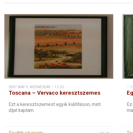
2007 MAY 9, WEDNESDAY – 12:32
– 1
Toscana – Vervaco keresztszemes
Eg
Ezt a keresztszemest egyik kiállításon, mint
Ez 
díjat kaptam.
mag
Tovább olvasom
To