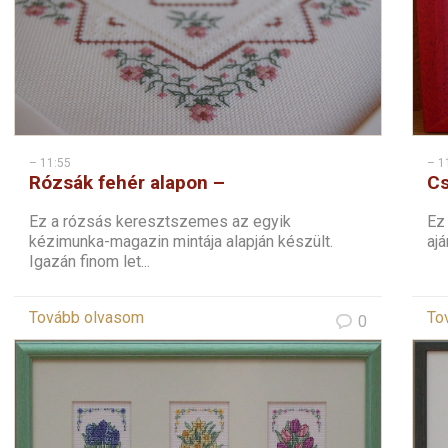
– 11:55
– 1
Rózsák fehér alapon –
Cs
keresztszemes
Ez a rózsás keresztszemes az egyik
Ez
kézimunka-magazin mintája alapján készült.
aj
Igazán finom let...
Tovább olvasom
To
0