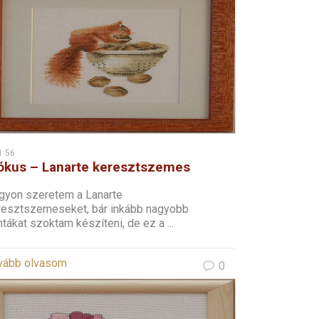
1:56
kus – Lanarte keresztszemes
gyon szeretem a Lanarte
resztszemeseket, bár inkább nagyobb
tákat szoktam készíteni, de ez a ...
vább olvasom
0