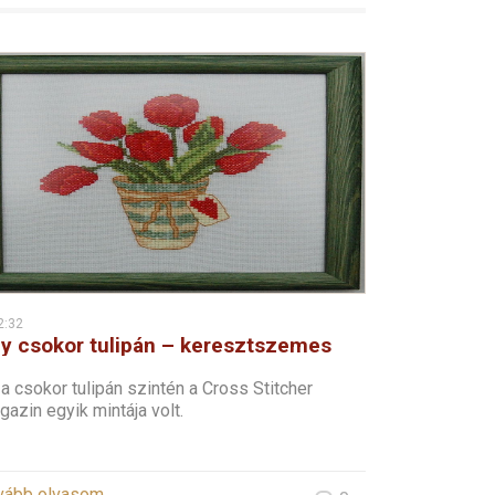
2:32
y csokor tulipán – keresztszemes
a csokor tulipán szintén a Cross Stitcher
azin egyik mintája volt.
vább olvasom