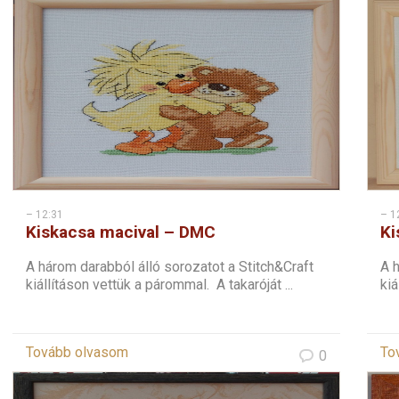
– 12:31
– 1
Kiskacsa macival – DMC
Ki
keresztszemes
A három darabból álló sorozatot a Stitch&Craft
A h
kiállításon vettük a párommal. A takaróját ...
kiá
Tovább olvasom
To
0