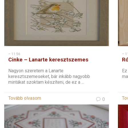
– 11:56
– 1
Cinke – Lanarte keresztszemes
Ró
Nagyon szeretem a Lanarte
Ez 
keresztszemeseket, bár inkább nagyobb
mag
mintákat szoktam készíteni, de ez a ...
Tovább olvasom
To
0