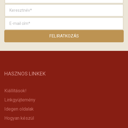
HASZNOS LINKEK
Kiállítások!
Linkgyüjtemény
Idegen oldalak
Hogyan készül