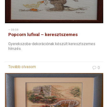
– 09:59
Popcorn lufival – keresztszemes
Gyerekszoba-dekorációnak készült keresztszemes
hímzés.
Tovább olvasom
0