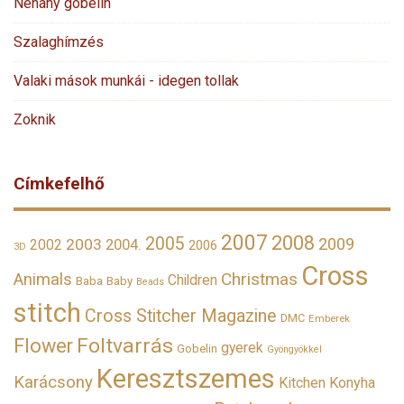
Néhány gobelin
Szalaghímzés
Valaki mások munkái - idegen tollak
Zoknik
Címkefelhő
2007
2008
2005
2009
2003
2002
2004.
2006
3D
Cross
Christmas
Animals
Children
Baba
Baby
Beads
stitch
Cross Stitcher Magazine
DMC
Emberek
Foltvarrás
Flower
gyerek
Gobelin
Gyöngyökkel
Keresztszemes
Karácsony
Kitchen
Konyha