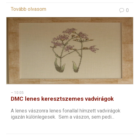
Tovább olvasom
0
– 10:05
DMC lenes keresztszemes vadvirágok
sorozat – 3
A lenes vászonra lenes fonallal hímzett vadvirágok
igazán különlegesek. Sem a vászon, sem pedi...