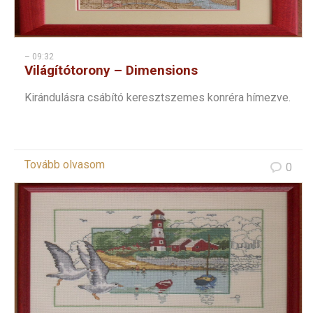
– 09:32
Világítótorony – Dimensions
keresztszemes
Kirándulásra csábító keresztszemes konréra hímezve.
Tovább olvasom
0