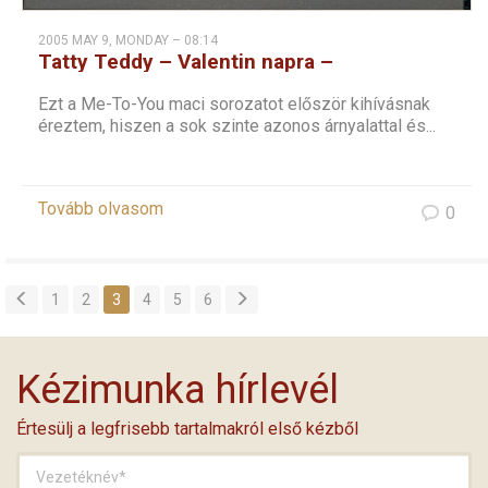
2005 MAY 9, MONDAY – 08:14
Tatty Teddy – Valentin napra –
keresztszemes
Ezt a Me-To-You maci sorozatot először kihívásnak
éreztem, hiszen a sok szinte azonos árnyalattal és...
Tovább olvasom
0
1
2
3
4
5
6
Kézimunka hírlevél
Értesülj a legfrisebb tartalmakról első kézből