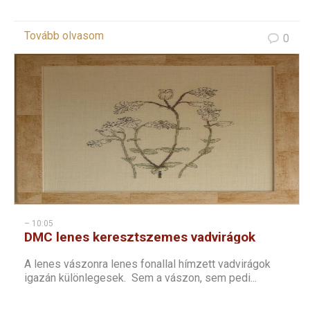
Tovább olvasom
0
– 10:05
DMC lenes keresztszemes vadvirágok
sorozat – 4
A lenes vászonra lenes fonallal hímzett vadvirágok
igazán különlegesek. Sem a vászon, sem pedi...