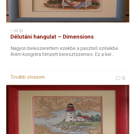
– 09:32
Délutáni hangulat – Dimensions
keresztszemes
Nagyon beleszerettem ezekbe a pasztell színekbe.
Krém kongréra hímzett keresztszemes. Ez a ker...
Tovább olvasom
0