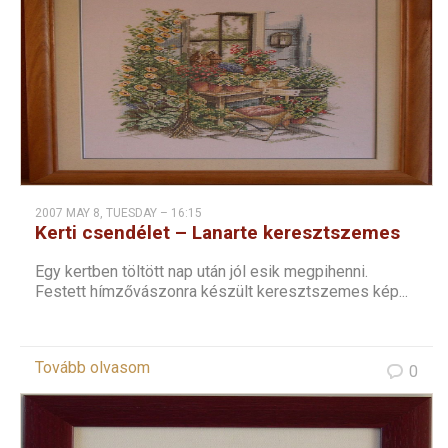
2007 MAY 8, TUESDAY – 16:15
Kerti csendélet – Lanarte keresztszemes
Egy kertben töltött nap után jól esik megpihenni.
Festett hímzővászonra készült keresztszemes kép...
Tovább olvasom
0