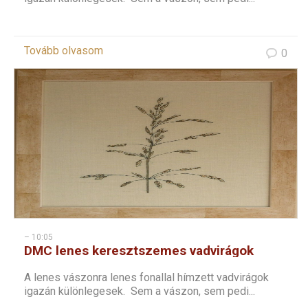
Tovább olvasom
0
– 10:05
DMC lenes keresztszemes vadvirágok
sorozat – 5
A lenes vászonra lenes fonallal hímzett vadvirágok
igazán különlegesek. Sem a vászon, sem pedi...