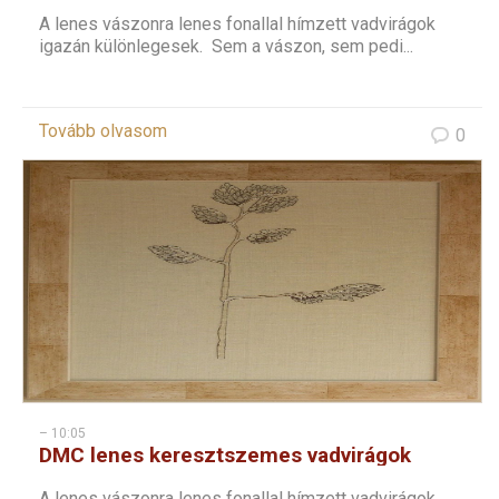
sorozat – 8
A lenes vászonra lenes fonallal hímzett vadvirágok
igazán különlegesek. Sem a vászon, sem pedi...
Tovább olvasom
0
– 10:05
DMC lenes keresztszemes vadvirágok
sorozat – 7
A lenes vászonra lenes fonallal hímzett vadvirágok