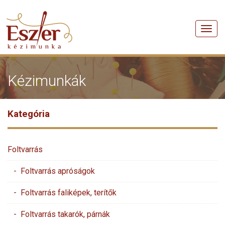
Men
Kézimunkák
Kategória
Foltvarrás
- Foltvarrás apróságok
- Foltvarrás faliképek, terítők
- Foltvarrás takarók, párnák