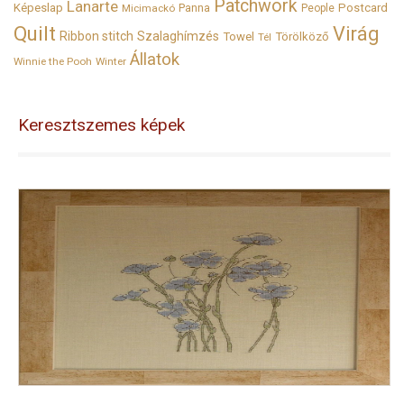
Patchwork
Lanarte
Képeslap
Panna
Postcard
Micimackó
People
Quilt
Virág
Ribbon stitch
Szalaghímzés
Towel
Törölköző
Tél
Állatok
Winnie the Pooh
Winter
Keresztszemes képek