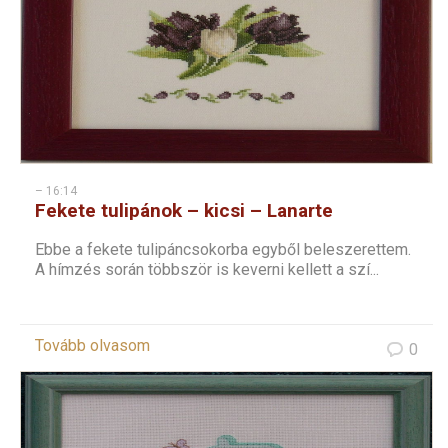
– 16:14
Fekete tulipánok – kicsi – Lanarte
keresztszemes
Ebbe a fekete tulipáncsokorba egyből beleszerettem.
A hímzés során többször is keverni kellett a szí...
Tovább olvasom
0