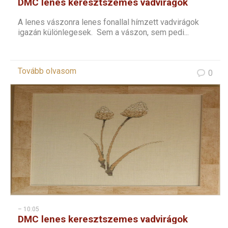
DMC lenes keresztszemes vadvirágok
sorozat – 9
A lenes vászonra lenes fonallal hímzett vadvirágok
igazán különlegesek. Sem a vászon, sem pedi...
Tovább olvasom
0
– 10:05
DMC lenes keresztszemes vadvirágok