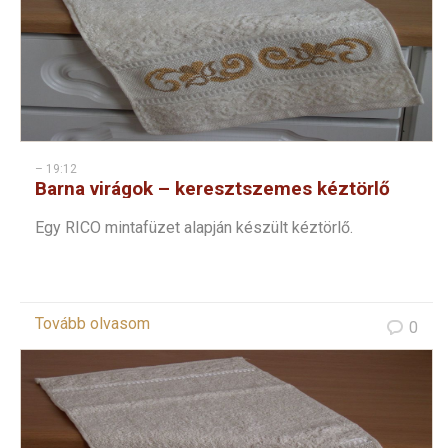
– 19:12
Barna virágok – keresztszemes kéztörlő
Egy RICO mintafüzet alapján készült kéztörlő.
Tovább olvasom
0