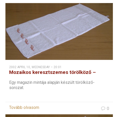
2002 APRIL 10, WEDNESDAY – 20:01
Mozaikos keresztszemes törölköző –
delfines
Egy magazin mintája alapján készült törölköző-
sorozat.
Tovább olvasom
0