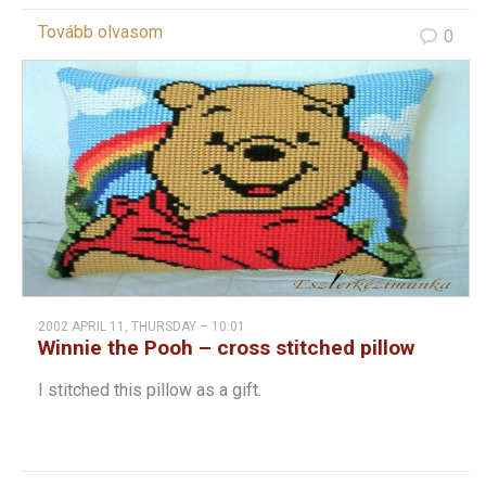
Tovább olvasom
0
2002 APRIL 11, THURSDAY – 10:01
Winnie the Pooh – cross stitched pillow
I stitched this pillow as a gift.