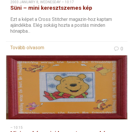
2003 JANUARY 8, WEDNESDAY – 10:17
Süni – mini keresztszemes kép
Ezt a képet a Cross Stitcher magazin-hoz kaptam
ajándékba. Elég sokáig hozta a postás minden
hónapba...
Tovább olvasom
0
– 10:15