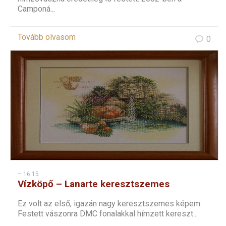
Camponá...
Tovább olvasom
0
– 16:15
Vízköpő – Lanarte keresztszemes
Ez volt az első, igazán nagy keresztszemes képem.
Festett vászonra DMC fonalakkal hímzett kereszt...