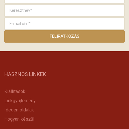
HASZNOS LINKEK
Kiállítások!
Linkgyüjtemény
Idegen oldalak
Hogyan készül