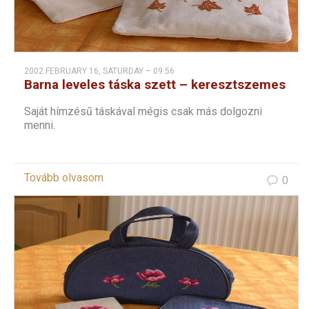
2002 FEBRUARY 16, SATURDAY – 09:56
Barna leveles táska szett – keresztszemes
hímzéssel
Saját hímzésű táskával mégis csak más dolgozni
menni.
Tovább olvasom
0