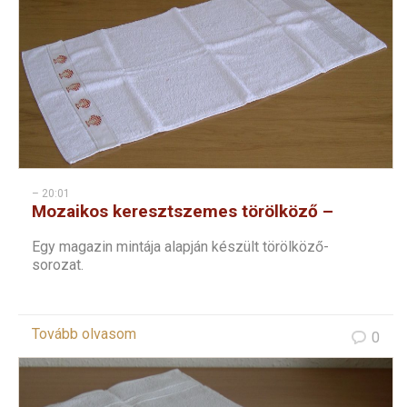
– 20:01
Mozaikos keresztszemes törölköző –
kagylós
Egy magazin mintája alapján készült törölköző-
sorozat.
Tovább olvasom
0