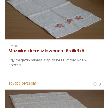
– 20:01
Mozaikos keresztszemes törölköző –
csillagos
Egy magazin mintája alapján készült törölköző-
sorozat.
Tovább olvasom
0