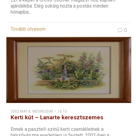
ajándékba. Elég sokáig hozta a postás minden
hónapba...
Tovább olvasom
0
2002 MAY 8, WEDNESDAY – 16:15
Kerti kút – Lanarte keresztszemes
Ennek a pasztell-színű kerti csendéletnek a
hímzővászna eredetileg is festett. 2002-ben a