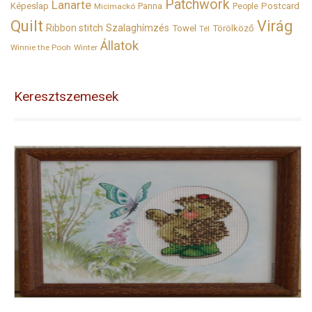
Patchwork
Lanarte
Képeslap
Panna
Postcard
Micimackó
People
Quilt
Virág
Ribbon stitch
Szalaghímzés
Towel
Törölköző
Tél
Állatok
Winnie the Pooh
Winter
Keresztszemesek