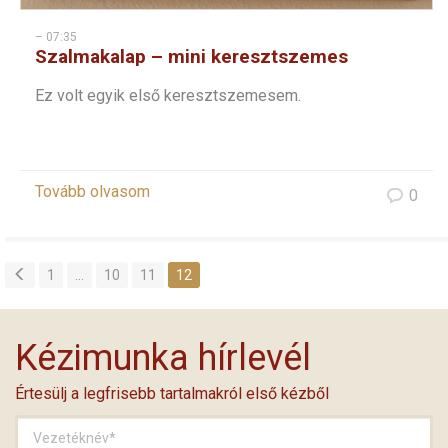
– 07:35
Szalmakalap – mini keresztszemes
Ez volt egyik első keresztszemesem.
Tovább olvasom
0
1
…
10
11
12
Kézimunka hírlevél
Értesülj a legfrisebb tartalmakról első kézből