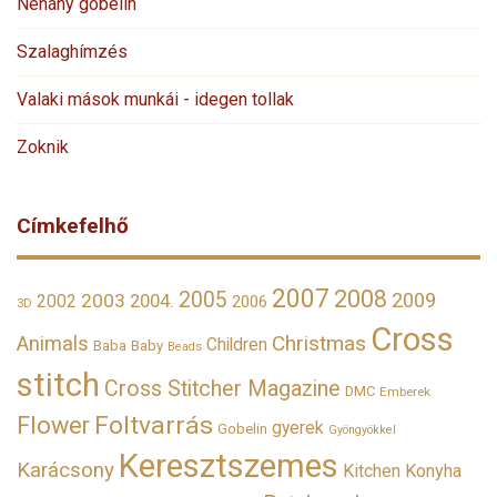
Néhány gobelin
Szalaghímzés
Valaki mások munkái - idegen tollak
Zoknik
Címkefelhő
2007
2008
2005
2009
2003
2002
2004.
2006
3D
Cross
Christmas
Animals
Children
Baba
Baby
Beads
stitch
Cross Stitcher Magazine
DMC
Emberek
Foltvarrás
Flower
gyerek
Gobelin
Gyöngyökkel
Keresztszemes
Karácsony
Kitchen
Konyha