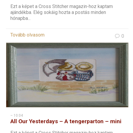
Ezt a képet a Cross Stitcher magazin-hoz kaptam
ajándékba. Elég sokáig hozta a postás minden
hónapba...
Tovább olvasom
0
– 10:04
All Our Yesterdays – A tengerparton – mini
keresztszemes kép
Ezt a képet a Cross Stitcher magazin-hoz kaptam