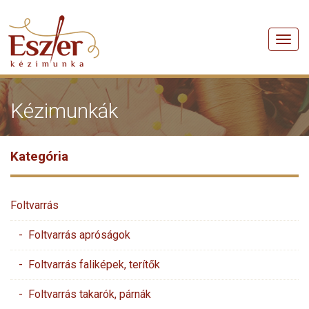
Men
Kézimunkák
Kategória
Foltvarrás
- Foltvarrás apróságok
- Foltvarrás faliképek, terítők
- Foltvarrás takarók, párnák