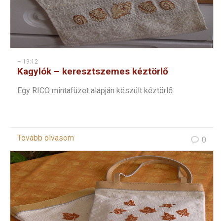
– 19:12
Kagylók – keresztszemes kéztörlő
Egy RICO mintafüzet alapján készült kéztörlő.
Tovább olvasom
0