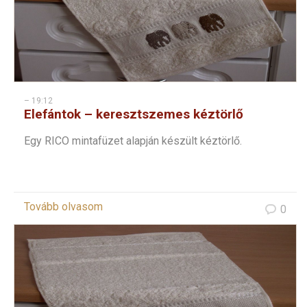
– 19:12
Elefántok – keresztszemes kéztörlő
Egy RICO mintafüzet alapján készült kéztörlő.
Tovább olvasom
0