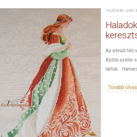
THURSDAY JUNE 4T
Halado
keresz
Az elmúlt hét 
Azóta szinte s
tartok... Hama
Tovább olva