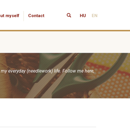
ut myself
Contact
HU
EN
 my everyday (needlework) life. Follow me here,