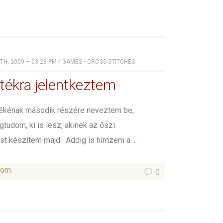
H, 2009 – 03:28 PM
/
GAMES
•
CROSS STITCHES
átékra jelentkeztem
ékénak második részére neveztem be,
udom, ki is lesz, akinek az őszi
t készítem majd. Addig is hímzem a ...
som
0