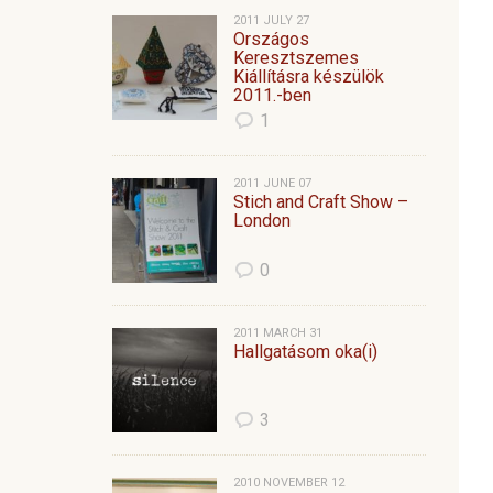
2011 JULY 27
Országos
Keresztszemes
Kiállításra készülök
2011.-ben
1
2011 JUNE 07
Stich and Craft Show –
London
0
2011 MARCH 31
Hallgatásom oka(i)
3
2010 NOVEMBER 12