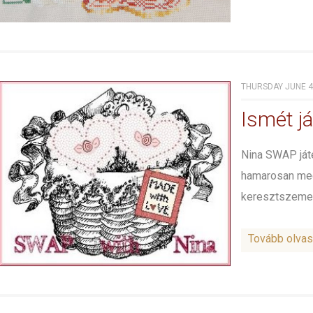
THURSDAY JUNE 4T
Ismét j
Nina SWAP ját
hamarosan megt
keresztszemes
Tovább olva