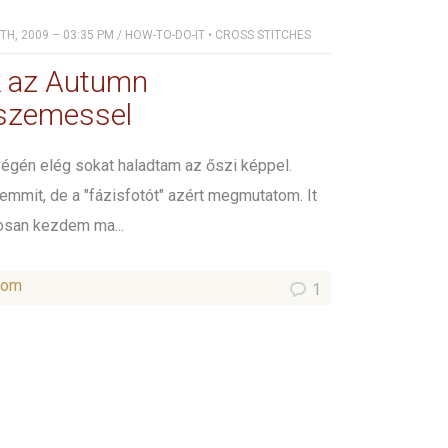
H, 2009 – 03:35 PM
/
HOW-TO-DO-IT
•
CROSS STITCHES
k az Autumn
tszemessel
végén elég sokat haladtam az őszi képpel.
emmit, de a "fázisfotót" azért megmutatom. It
rosan kezdem ma...
som
1