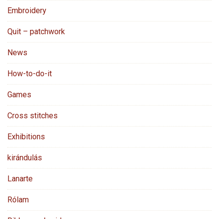
Embroidery
Quit – patchwork
News
How-to-do-it
Games
Cross stitches
Exhibitions
kirándulás
Lanarte
Rólam