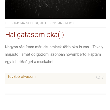
THURSDAY MARCH 31ST, 2011 – 08:29 AM
/
NEWS
Hallgatásom oka(i)
Nagyon rég írtam már ide, aminek több oka is van. Tavaly
májustól ismét dolgozom, azonban novembertől kaptam
egy lehetőséget a munkahel...
Tovább olvasom
3