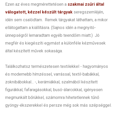
Ezen az éves megmérettetésen a
szakmai zsűri által
válogatott, kézzel készült tárgyak
seregszemléjén,
idén sem csalódtam. Remek tárgyakat láthattam, a mikor
ellátogattam a kiállításra. (Sajnos idén a megnyitó-
ünnepségről lemaradtam egyéb teendőim miatt.) Jó
megfér és kiegészíti egymást a különféle kézművesek
által készített művek sokasága.
Találkozhatsz természetesen textilekkel - hagyományos
és modernebb hímzéssel, varrással, textil-babákkal,
zoknibábokkal... -, kerámiákkal, szalmából készített
figurákkal, fafaragásokkal, busó-álarcokkal, igényesen
megmunkált bőrükkel, számomra hihetetlennek tűnő
gyöngy-ékszerekkel és persze még sok más szépséggel.