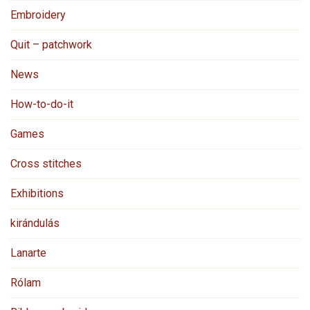
Embroidery
Quit – patchwork
News
How-to-do-it
Games
Cross stitches
Exhibitions
kirándulás
Lanarte
Rólam