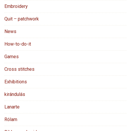
Embroidery
Quit – patchwork
News
How-to-do-it
Games
Cross stitches
Exhibitions
kirándulás
Lanarte
Rólam