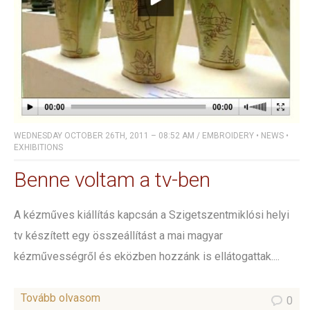
WEDNESDAY OCTOBER 26TH, 2011 – 08:52 AM
/
EMBROIDERY
•
NEWS
•
EXHIBITIONS
Benne voltam a tv-ben
A kézműves kiállítás kapcsán a Szigetszentmiklósi helyi
tv készített egy összeállítást a mai magyar
kézművességről és eközben hozzánk is ellátogattak....
Tovább olvasom
0