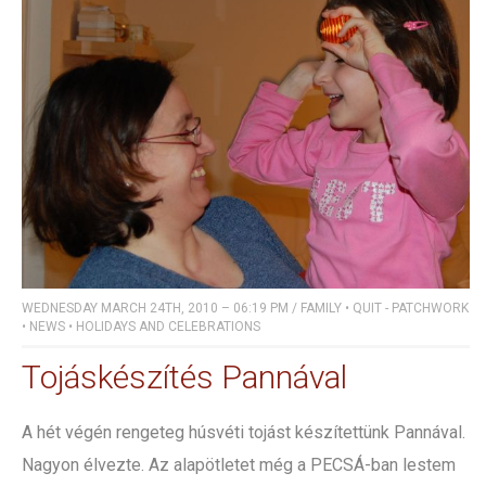
WEDNESDAY MARCH 24TH, 2010 – 06:19 PM
/
FAMILY
•
QUIT - PATCHWORK
•
NEWS
•
HOLIDAYS AND CELEBRATIONS
Tojáskészítés Pannával
A hét végén rengeteg húsvéti tojást készítettünk Pannával.
Nagyon élvezte. Az alapötletet még a PECSÁ-ban lestem