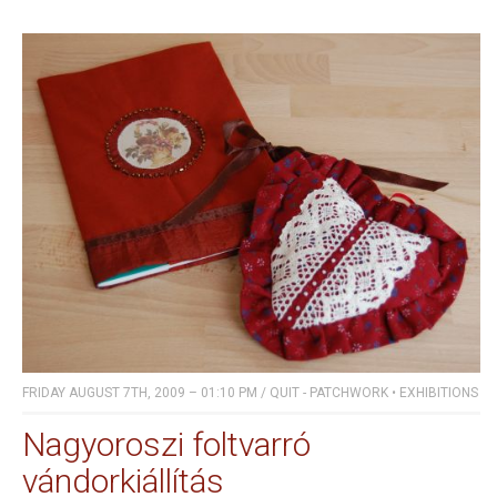
FRIDAY AUGUST 7TH, 2009 – 01:10 PM
/
QUIT - PATCHWORK
•
EXHIBITIONS
Nagyoroszi foltvarró
vándorkiállítás