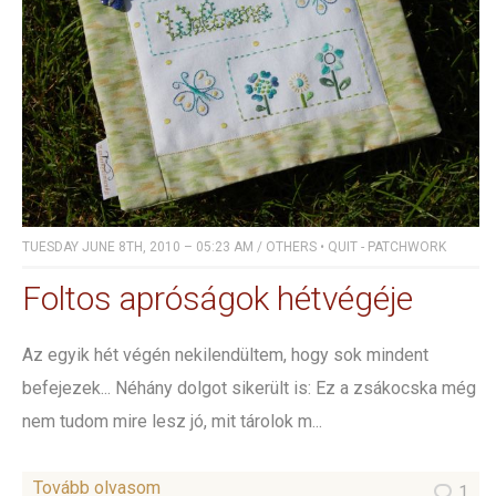
TUESDAY JUNE 8TH, 2010 – 05:23 AM
/
OTHERS
•
QUIT - PATCHWORK
Foltos apróságok hétvégéje
Az egyik hét végén nekilendültem, hogy sok mindent
befejezek... Néhány dolgot sikerült is: Ez a zsákocska még
nem tudom mire lesz jó, mit tárolok m...
Tovább olvasom
1