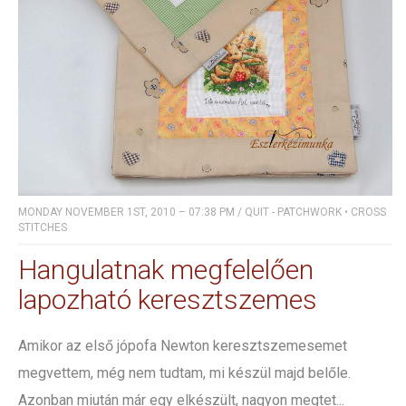
MONDAY NOVEMBER 1ST, 2010 – 07:38 PM
/
QUIT - PATCHWORK
•
CROSS
STITCHES
Hangulatnak megfelelően
lapozható keresztszemes
Amikor az első jópofa Newton keresztszemesemet
megvettem, még nem tudtam, mi készül majd belőle.
Azonban miután már egy elkészült, nagyon megtet...