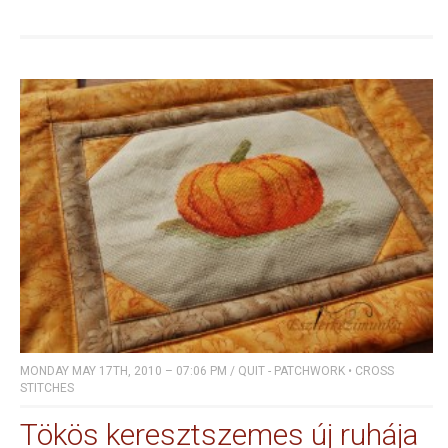
MONDAY MAY 17TH, 2010 – 07:06 PM
/
QUIT - PATCHWORK
•
CROSS
STITCHES
Tökös keresztszemes új ruhája