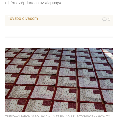
el, és szép lassan az alapanya...
Tovább olvasom
5
TUESDAY MARCH 23RD, 2010 – 12:57 PM
/
QUIT - PATCHWORK
•
HOW-TO-