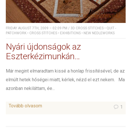
FRIDAY AUGUST 7TH, 2009 – 02:09 PM
/
3D CROSS STITCHES
•
QUIT -
PATCHWORK
•
CROSS STITCHES
•
EXHIBITIONS
•
NEW NEDLEWORKS
Nyári újdonságok az
Eszterkézimunkán…
Már megint elmaradtam kissé a honlap frissítésével, de az
elmúlt hetek hőségei miatt, kérlek, nézd el ezt nekem. Ma
azonban nekiláttam, ée...
Tovább olvasom
1