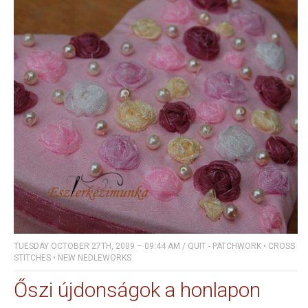
TUESDAY OCTOBER 27TH, 2009 – 09:44 AM
/
QUIT - PATCHWORK
•
CROSS
STITCHES
•
NEW NEDLEWORKS
Őszi újdonságok a honlapon