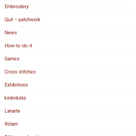
Embroidery
Quit – patchwork
News
How-to-do-it
Games
Cross stitches
Exhibitions
kirándulás
Lanarte
Rólam