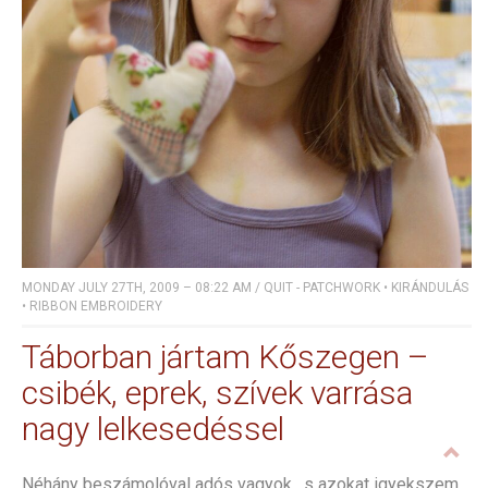
MONDAY JULY 27TH, 2009 – 08:22 AM
/
QUIT - PATCHWORK
•
KIRÁNDULÁS
•
RIBBON EMBROIDERY
Táborban jártam Kőszegen –
csibék, eprek, szívek varrása
nagy lelkesedéssel
Néhány beszámolóval adós vagyok, s azokat igyekszem