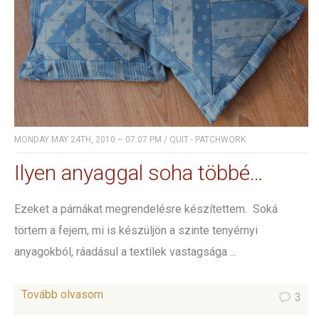
MONDAY MAY 24TH, 2010 – 07:07 PM
/
QUIT - PATCHWORK
Ilyen anyaggal soha többé…
Ezeket a párnákat megrendelésre készítettem. Soká
törtem a fejem, mi is készüljön a szinte tenyérnyi
anyagokból, ráadásul a textilek vastagsága ...
Tovább olvasom
3