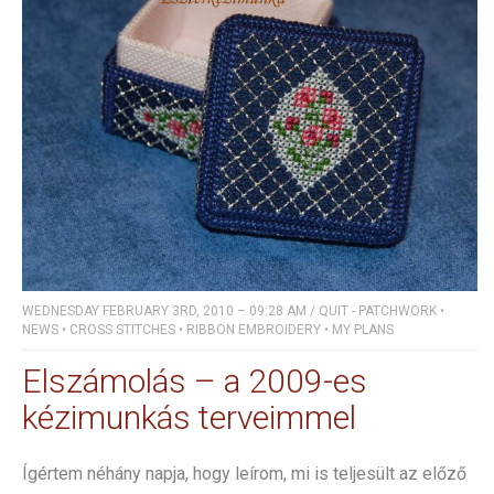
WEDNESDAY FEBRUARY 3RD, 2010 – 09:28 AM
/
QUIT - PATCHWORK
•
NEWS
•
CROSS STITCHES
•
RIBBON EMBROIDERY
•
MY PLANS
Elszámolás – a 2009-es
kézimunkás terveimmel
Ígértem néhány napja, hogy leírom, mi is teljesült az előző