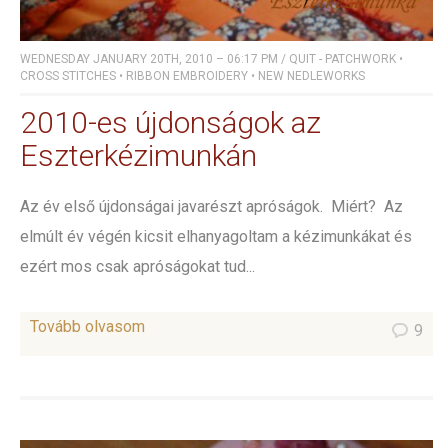
WEDNESDAY JANUARY 20TH, 2010 – 06:17 PM
/
QUIT - PATCHWORK
•
CROSS STITCHES
•
RIBBON EMBROIDERY
•
NEW NEDLEWORKS
2010-es újdonságok az
Eszterkézimunkán
Az év első újdonságai javarészt apróságok. Miért? Az
elmúlt év végén kicsit elhanyagoltam a kézimunkákat és
ezért mos csak apróságokat tud...
Tovább olvasom
9