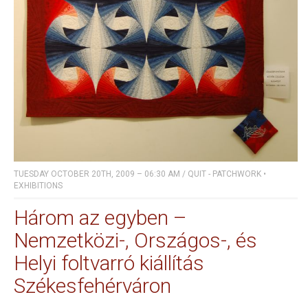
TUESDAY OCTOBER 20TH, 2009 – 06:30 AM
/
QUIT - PATCHWORK
•
EXHIBITIONS
Három az egyben –
Nemzetközi-, Országos-, és
Helyi foltvarró kiállítás
Székesfehérváron