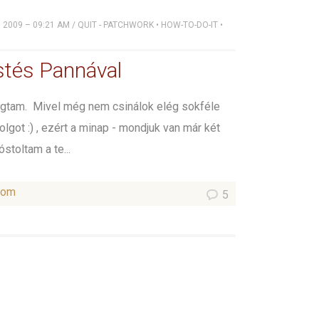
, 2009 – 09:21 AM
/
QUIT - PATCHWORK
•
HOW-TO-DO-IT
•
estés Pannával
ogtam. Mivel még nem csinálok elég sokféle
lgot :) , ezért a minap - mondjuk van már két
óstoltam a te...
som
5