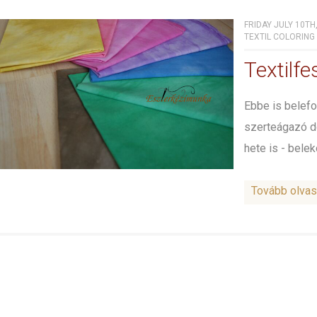
FRIDAY JULY 10TH
TEXTIL COLORING
Textilf
Ebbe is belef
szerteágazó do
hete is - belek
Tovább olva