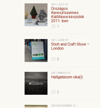
2011 JULY 27
Országos
Keresztszemes
Kiállításra készülök
2011.-ben
1
2011 JUNE 07
Stich and Craft Show –
London
0
2011 MARCH 31
Hallgatásom oka(i)
3
2010 NOVEMBER 12