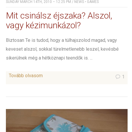
SUNDAY MARCH 14TH, 2010 – 12:25 PM
/
NEWS
•
GAMES
Mit csinálsz éjszaka? Alszol,
vagy kézimunkázol?
Biztosan Te is tudod, hogy a túlhajszolod magad, vagy
keveset alszol, sokkal türelmetlenebb leszel, kevésbé
sikerülnek még a hétköznapi teendők is. ...
Tovább olvasom
1