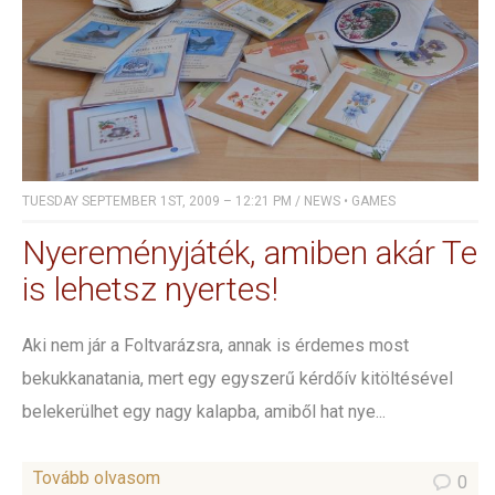
TUESDAY SEPTEMBER 1ST, 2009 – 12:21 PM
/
NEWS
•
GAMES
Nyereményjáték, amiben akár Te
is lehetsz nyertes!
Aki nem jár a Foltvarázsra, annak is érdemes most
bekukkanatania, mert egy egyszerű kérdőív kitöltésével
belekerülhet egy nagy kalapba, amiből hat nye...
Tovább olvasom
0