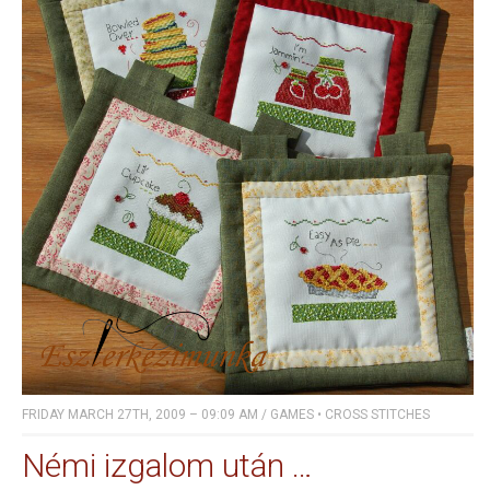
FRIDAY MARCH 27TH, 2009 – 09:09 AM
/
GAMES
•
CROSS STITCHES
Némi izgalom után …