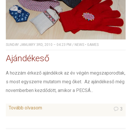
SUNDAY JANUARY 3RD, 2010 – 04:23 PM
/
NEWS
•
GAMES
Ajándékeső
A hozzám érkező ajándékok az év végén megszaporodtak,
s most egyszerre mutatom meg őket. Az ajándékeső még
novemberben kezdődött, amikor a PECSÁ...
Tovább olvasom
3