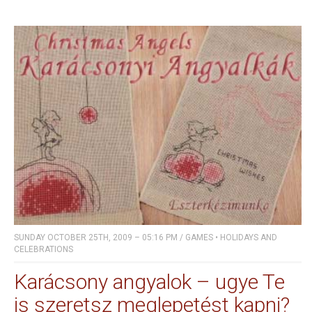
SUNDAY OCTOBER 25TH, 2009 – 05:16 PM
/
GAMES
•
HOLIDAYS AND
CELEBRATIONS
Karácsony angyalok – ugye Te
is szeretsz meglepetést kapni?