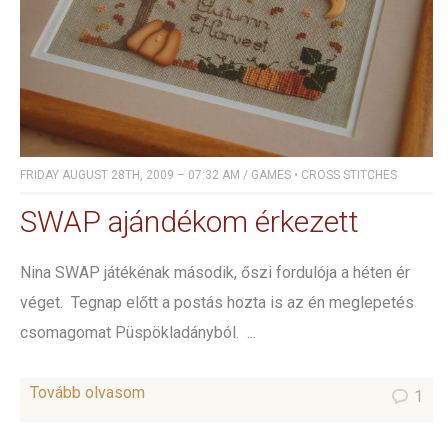
FRIDAY AUGUST 28TH, 2009 – 07:32 AM
/
GAMES
•
CROSS STITCHES
SWAP ajándékom érkezett
Nina SWAP játékénak második, őszi fordulója a héten ér
véget. Tegnap előtt a postás hozta is az én meglepetés
csomagomat Püspökladányból. ...
Tovább olvasom
1