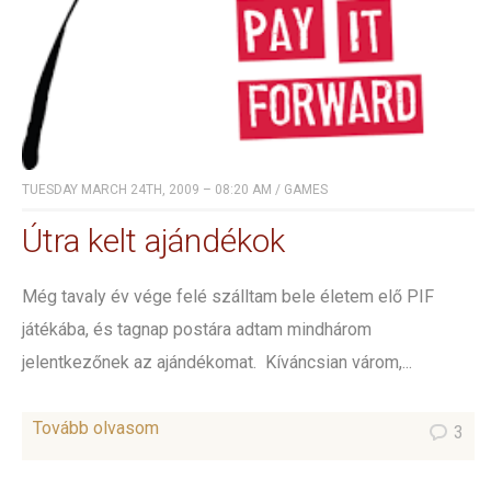
TUESDAY MARCH 24TH, 2009 – 08:20 AM
/
GAMES
Útra kelt ajándékok
Még tavaly év vége felé szálltam bele életem elő PIF
játékába, és tagnap postára adtam mindhárom
jelentkezőnek az ajándékomat. Kíváncsian várom,...
Tovább olvasom
3