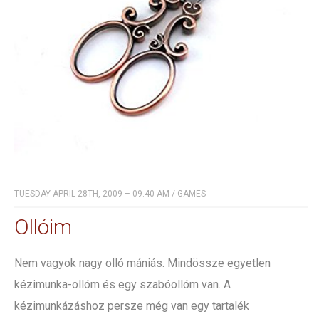
TUESDAY APRIL 28TH, 2009 – 09:40 AM
/
GAMES
Ollóim
Nem vagyok nagy olló mániás. Mindössze egyetlen
kézimunka-ollóm és egy szabóollóm van. A
kézimunkázáshoz persze még van egy tartalék