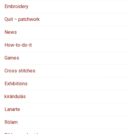
Embroidery
Quit – patchwork
News
How-to-do-it
Games
Cross stitches
Exhibitions
kirándulás
Lanarte
Rólam