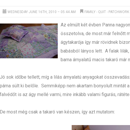
WEDNESDAY JUNE 16TH, 2010 – 05:44 AM
FAMILY
-
QUIT - PATCHWORK
Az elmúlt két évben Panna nagyon 
összetolva, de most már felnőtt mé
ágytakarója így már rövidnek bizo
babásból lányos lett. A falak lilák
barna árnyalatű macis takaró már n
Jó sok időbe tellett, míg a lilás árnyalatú anyagokat összevadász
párna sült ki belőle. Semmiképp nem akartam bonyolult mintát 
falvédőt is az ágy mellé varrni, mire inkább valami figurás, rátéte
De most még csak a takaró van készen, így azt mutatom: