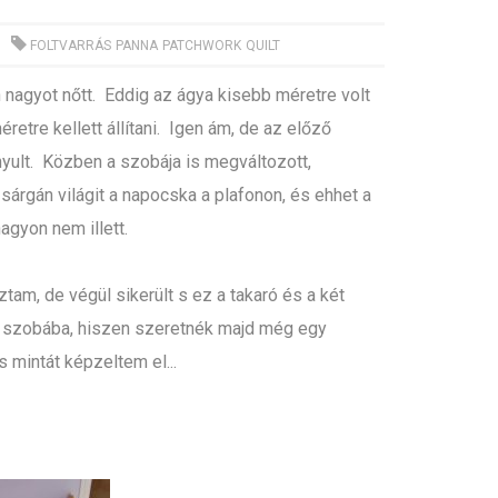
FOLTVARRÁS
PANNA
PATCHWORK
QUILT
nagyot nőtt. Eddig az ágya kisebb méretre volt
retre kellett állítani. Igen ám, de az előző
nyult. Közben a szobája is megváltozott,
, sárgán világit a napocska a plafonon, és ehhet a
agyon nem illett.
tam, de végül sikerült s ez a takaró és a két
a szobába, hiszen szeretnék majd még egy
s mintát képzeltem el...