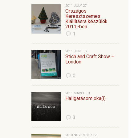
2011 JULY 27
Országos
Keresztszemes
Kiállításra készülök
2011.-ben
1
2011 JUNE 07
Stich and Craft Show –
London
0
2011 MARCH 31
Hallgatásom oka(i)
3
2010 NOVEMBER 12