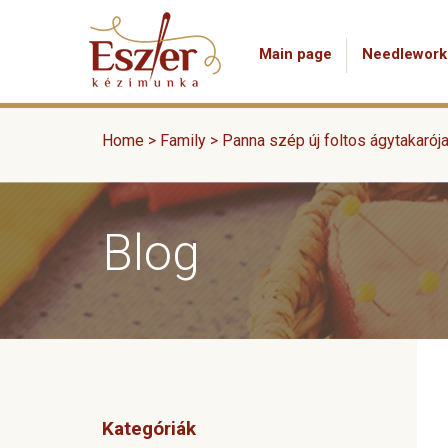
Main page
Needlework
Home
>
Family
>
Panna szép új foltos ágytakarój
Blog
Kategóriák