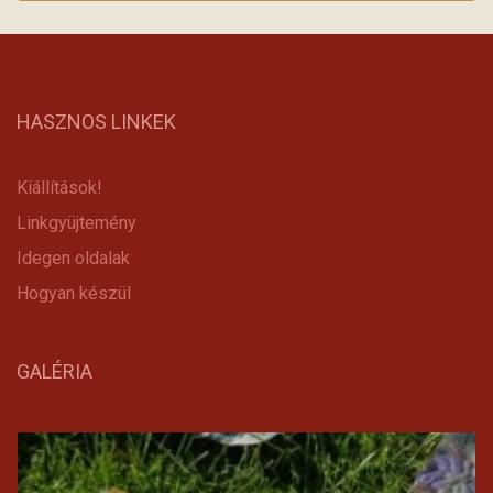
HASZNOS LINKEK
Kiállítások!
Linkgyüjtemény
Idegen oldalak
Hogyan készül
GALÉRIA