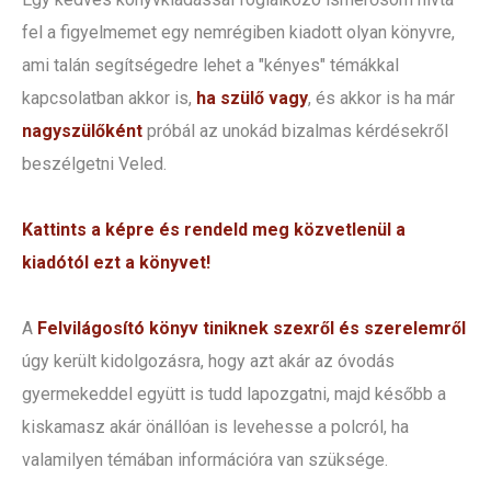
fel a figyelmemet egy nemrégiben kiadott olyan könyvre,
ami talán segítségedre lehet a "kényes" témákkal
kapcsolatban akkor is,
ha szülő vagy
, és akkor is ha már
nagyszülőként
próbál az unokád bizalmas kérdésekről
beszélgetni Veled.
Kattints a képre és rendeld meg közvetlenül a
kiadótól ezt a könyvet!
A
Felvilágosító könyv tiniknek szexről és szerelemről
úgy került kidolgozásra, hogy azt akár az óvodás
gyermekeddel együtt is tudd lapozgatni, majd később a
kiskamasz akár önállóan is levehesse a polcról, ha
valamilyen témában információra van szüksége.