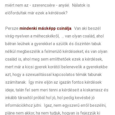
miért nem az - szerencsére - anyáé. Nálatok is
előfordultak már ezek a kérdések?
Persze
mindenki másképp csinálja
. Van aki beszél
virág-nyelven a méhecskékről, ... van olyan család, ahol
bátran leülnek a gyerekkel a szülők és őszintén tabuk
nélkül megbeszélik a felmerülő kérdéseket, és van olyan
család is, ahol meg sem említhetőek ezek a kérdések,
mert már a kicsi gyerek korától belenevelik a gyerekekbe
azt, hogy a szexualitással kapcsolatos témák tabunak
számítanak. Így mire eljön az igazán fontos kérdések
ideje, talán fel sem meri tenni a kérdéseit a kiskamasz és
inkább társaitól próbál hol jó, hol pedig kevésbé jó
információkhoz jutni. Igaz, nem egyszerű erről beszélni,
pláne nem akkor, ha nem tudjuk, hogyan is fejezzük ki