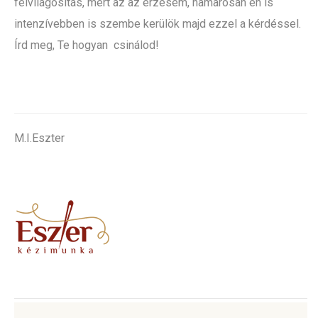
felvilágosítás, mert az az érzésem, hamarosan én is
intenzívebben is szembe kerülök majd ezzel a kérdéssel.
Írd meg, Te hogyan csinálod!
M.I.Eszter