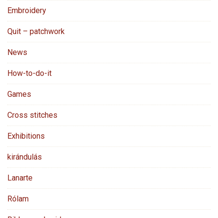
Embroidery
Quit – patchwork
News
How-to-do-it
Games
Cross stitches
Exhibitions
kirándulás
Lanarte
Rólam