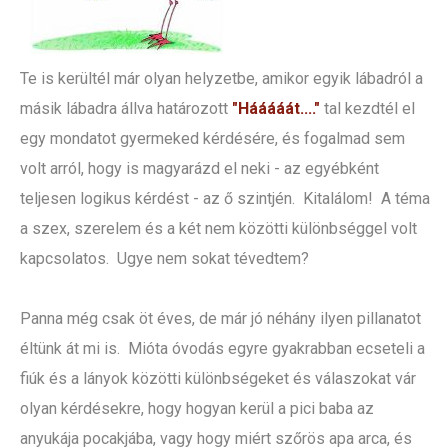
Te is kerültél már olyan helyzetbe, amikor egyik lábadról a
másik lábadra állva határozott
"Hááááát...."
tal kezdtél el
egy mondatot gyermeked kérdésére, és fogalmad sem
volt arról, hogy is magyarázd el neki - az egyébként
teljesen logikus kérdést - az ő szintjén. Kitalálom! A téma
a szex, szerelem és a két nem közötti különbséggel volt
kapcsolatos. Ugye nem sokat tévedtem?
Panna még csak öt éves, de már jó néhány ilyen pillanatot
éltünk át mi is. Mióta óvodás egyre gyakrabban ecseteli a
fiúk és a lányok közötti különbségeket és válaszokat vár
olyan kérdésekre, hogy hogyan kerül a pici baba az
anyukája pocakjába, vagy hogy miért szőrös apa arca, és