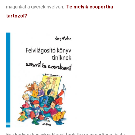
magunkat a gyerek nyelvén.
Te melyik csoportba
tartozol?
Egy kedves könyvkiadással foglalkozó ismerősöm hívta