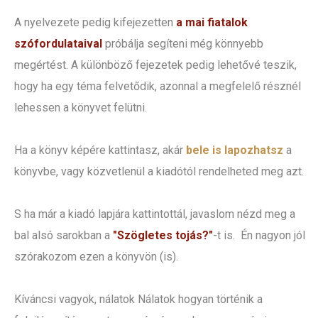
A nyelvezete pedig kifejezetten
a mai fiatalok
szófordulataival
próbálja segíteni még könnyebb
megértést. A különböző fejezetek pedig lehetővé teszik,
hogy ha egy téma felvetődik, azonnal a megfelelő résznél
lehessen a könyvet felütni.
Ha a könyv képére kattintasz, akár
bele is lapozhatsz
a
könyvbe, vagy közvetlenül a kiadótól rendelheted meg azt.
S ha már a kiadó lapjára kattintottál, javaslom nézd meg a
bal alsó sarokban a
"Szögletes tojás?"
-t is. Én nagyon jól
szórakozom ezen a könyvön (is).
Kíváncsi vagyok, nálatok Nálatok hogyan történik a