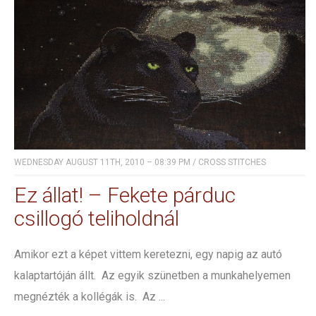
WEDNESDAY AUGUST 11TH, 2010 – 08:39 PM
/
CROSS STITCHES
Ez állat! – Fekete párduc
csillogó teliholdnál
Amikor ezt a képet vittem keretezni, egy napig az autó
kalaptartóján állt. Az egyik szünetben a munkahelyemen
megnézték a kollégák is. Az ...