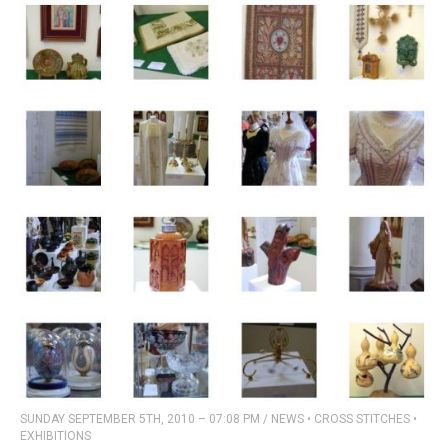
SUNDAY SEPTEMBER 5TH, 2010 – 07:08 PM
/
NEWS
•
CROSS STITCHES
•
EXHIBITIONS