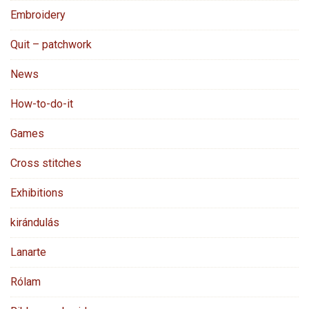
Embroidery
Quit – patchwork
News
How-to-do-it
Games
Cross stitches
Exhibitions
kirándulás
Lanarte
Rólam