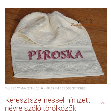
THURSDAY MAY 27TH, 2010 – 08:09 PM
/
CROSS STITCHES
Keresztszemessel hímzett
névre szóló törölközők