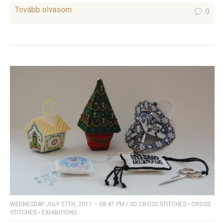
Tovább olvasom
0
WEDNESDAY JULY 27TH, 2011 – 08:47 PM
/
3D CROSS STITCHES
•
CROSS
STITCHES
•
EXHIBITIONS