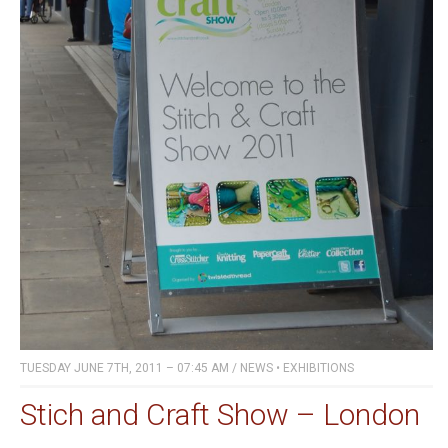
TUESDAY JUNE 7TH, 2011 – 07:45 AM
/
NEWS
•
EXHIBITIONS
Stich and Craft Show – London