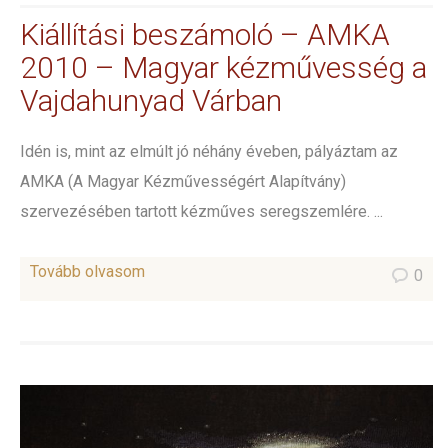
Kiállítási beszámoló – AMKA
2010 – Magyar kézművesség a
Vajdahunyad Várban
Idén is, mint az elmúlt jó néhány éveben, pályáztam az
AMKA (A Magyar Kézművességért Alapítvány)
szervezésében tartott kézműves seregszemlére. ...
Tovább olvasom
0