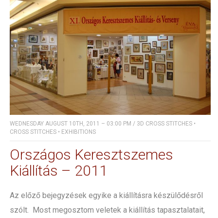
WEDNESDAY AUGUST 10TH, 2011 – 03:00 PM
/
3D CROSS STITCHES
•
CROSS STITCHES
•
EXHIBITIONS
Országos Keresztszemes
Kiállítás – 2011
Az előző bejegyzések egyike a kiállításra készülődésről
szólt. Most megosztom veletek a kiállítás tapasztalatait,