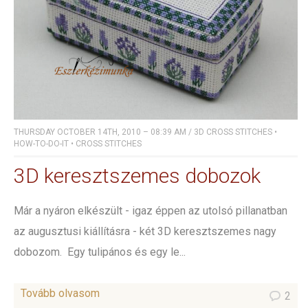
THURSDAY OCTOBER 14TH, 2010 – 08:39 AM
/
3D CROSS STITCHES
•
HOW-TO-DO-IT
•
CROSS STITCHES
3D keresztszemes dobozok
Már a nyáron elkészült - igaz éppen az utolsó pillanatban
az augusztusi kiállításra - két 3D keresztszemes nagy
dobozom. Egy tulipános és egy le...
Tovább olvasom
2