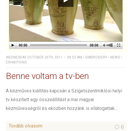
WEDNESDAY OCTOBER 26TH, 2011 – 08:52 AM
/
EMBROIDERY
•
NEWS
•
EXHIBITIONS
Benne voltam a tv-ben
A kézműves kiállítás kapcsán a Szigetszentmiklósi helyi
tv készített egy összeállítást a mai magyar
kézművességről és eközben hozzánk is ellátogattak....
Tovább olvasom
0