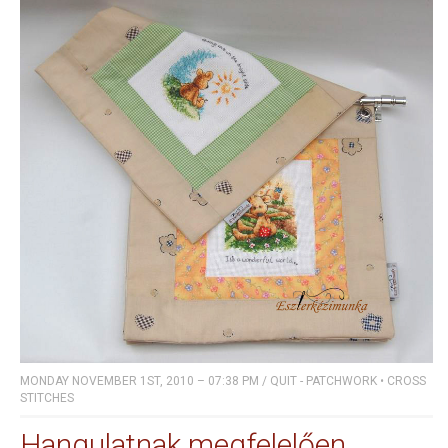
MONDAY NOVEMBER 1ST, 2010 – 07:38 PM
/
QUIT - PATCHWORK
•
CROSS
STITCHES
Hangulatnak megfelelően