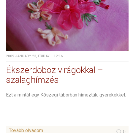
2009 JANUARY 23, FRIDAY – 12:16
Ékszerdoboz virágokkal –
szalaghímzés
Ezt a mintát egy Kőszegi táborban hímeztük, gyerekekkel.
Tovább olvasom
0