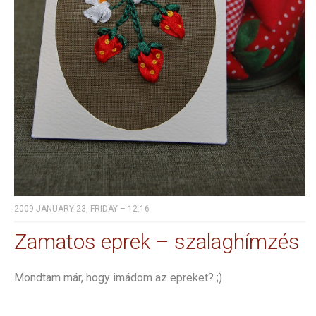
2009 JANUARY 23, FRIDAY – 12:16
Zamatos eprek – szalaghímzés
Mondtam már, hogy imádom az epreket? ;)