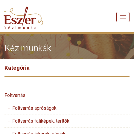
Men
Kézimunkák
Kategória
Foltvarrás
- Foltvarrás apróságok
- Foltvarrás faliképek, terítők
- Foltvarrás takarók, párnák