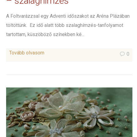
– szalaghímzés
A Foltvarázzsal egy Adventi időszakot az Aréna Plázában
töltöttünk. Ez idő alatt több szalaghímzés-tanfolyamot
tartottam, küszöböző színekben ké...
Tovább olvasom
0