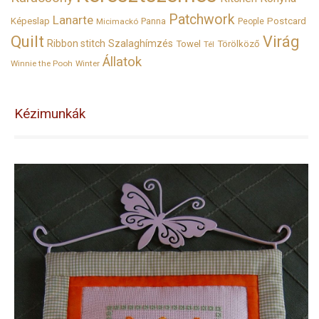
Patchwork
Lanarte
Képeslap
Panna
Postcard
Micimackó
People
Quilt
Virág
Ribbon stitch
Szalaghímzés
Towel
Törölköző
Tél
Állatok
Winnie the Pooh
Winter
Kézimunkák