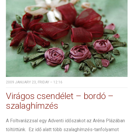
2009 JANUARY 23, FRIDAY – 12:16
Virágos csendélet – bordó –
szalaghímzés
A Foltvarázzsal egy Adventi időszakot az Aréna Plázában
töltöttünk. Ez idő alatt több szalaghímzés-tanfolyamot