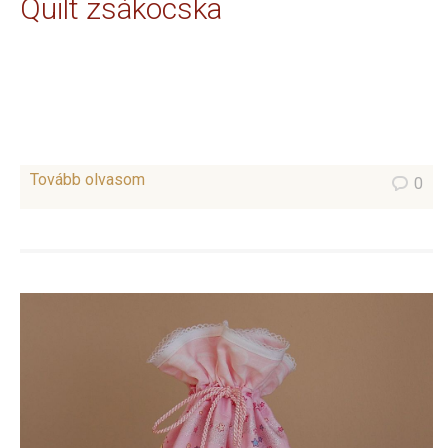
Quilt zsákocska
Tovább olvasom
0