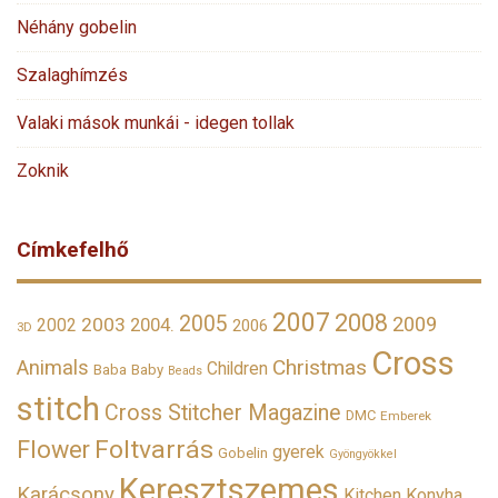
Néhány gobelin
Szalaghímzés
Valaki mások munkái - idegen tollak
Zoknik
Címkefelhő
2007
2008
2005
2009
2003
2002
2004.
2006
3D
Cross
Christmas
Animals
Children
Baba
Baby
Beads
stitch
Cross Stitcher Magazine
DMC
Emberek
Foltvarrás
Flower
gyerek
Gobelin
Gyöngyökkel
Keresztszemes
Karácsony
Kitchen
Konyha