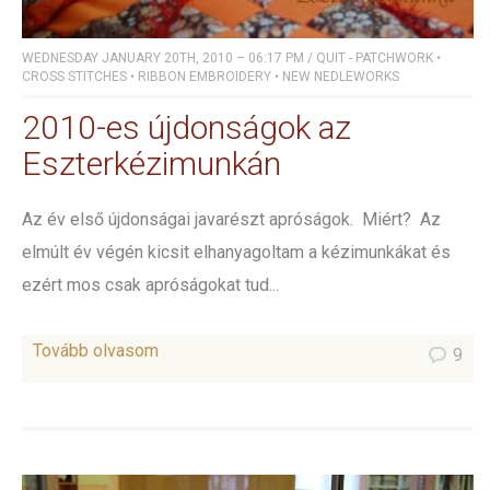
WEDNESDAY JANUARY 20TH, 2010 – 06:17 PM
/
QUIT - PATCHWORK
•
CROSS STITCHES
•
RIBBON EMBROIDERY
•
NEW NEDLEWORKS
2010-es újdonságok az
Eszterkézimunkán
Az év első újdonságai javarészt apróságok. Miért? Az
elmúlt év végén kicsit elhanyagoltam a kézimunkákat és
ezért mos csak apróságokat tud...
Tovább olvasom
9