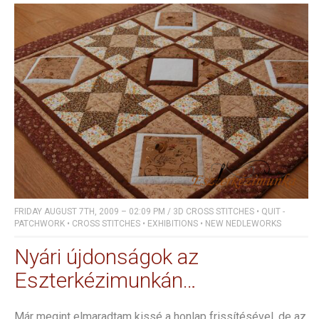
FRIDAY AUGUST 7TH, 2009 – 02:09 PM
/
3D CROSS STITCHES
•
QUIT -
PATCHWORK
•
CROSS STITCHES
•
EXHIBITIONS
•
NEW NEDLEWORKS
Nyári újdonságok az
Eszterkézimunkán…
Már megint elmaradtam kissé a honlap frissítésével, de az