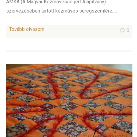
AMKA (A Magyar Kézművességért Alapítvány)
szervezésében tartott kézműves seregszemlére. ...
Tovább olvasom
0