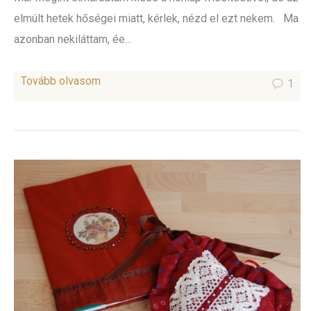
elmúlt hetek hőségei miatt, kérlek, nézd el ezt nekem. Ma
azonban nekiláttam, ée...
Tovább olvasom
1