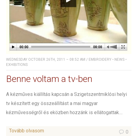
WEDNESDAY OCTOBER 26TH, 2011 – 08:52 AM
/
EMBROIDERY
•
NEWS
•
EXHIBITIONS
Benne voltam a tv-ben
A kézműves kiállítás kapcsán a Szigetszentmiklósi helyi
tv készített egy összeállítást a mai magyar
kézművességről és eközben hozzánk is ellátogattak....
Tovább olvasom
0