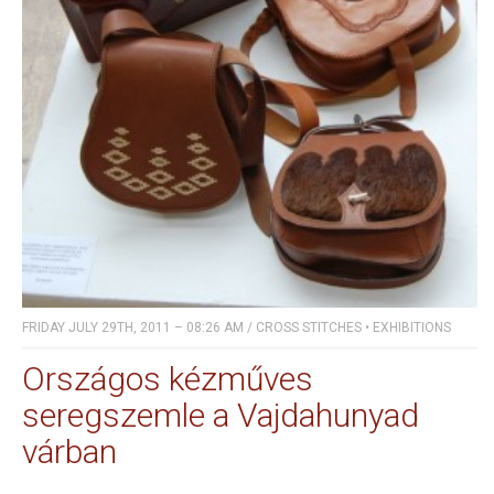
FRIDAY JULY 29TH, 2011 – 08:26 AM
/
CROSS STITCHES
•
EXHIBITIONS
Országos kézműves
seregszemle a Vajdahunyad
várban