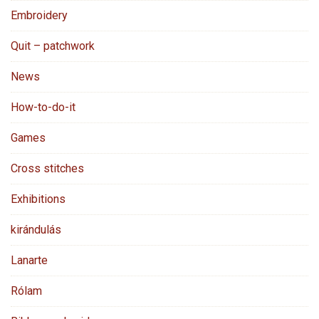
Embroidery
Quit – patchwork
News
How-to-do-it
Games
Cross stitches
Exhibitions
kirándulás
Lanarte
Rólam