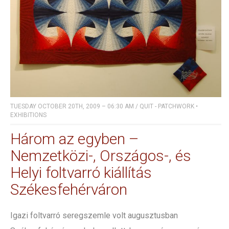
TUESDAY OCTOBER 20TH, 2009 – 06:30 AM
/
QUIT - PATCHWORK
•
EXHIBITIONS
Három az egyben –
Nemzetközi-, Országos-, és
Helyi foltvarró kiállítás
Székesfehérváron
Igazi foltvarró seregszemle volt augusztusban