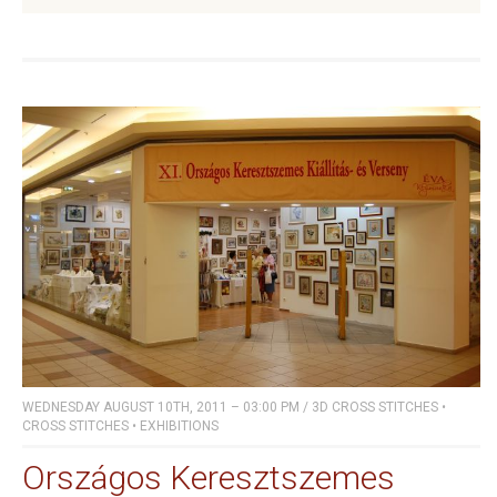
WEDNESDAY AUGUST 10TH, 2011 – 03:00 PM
/
3D CROSS STITCHES
•
CROSS STITCHES
•
EXHIBITIONS
Országos Keresztszemes