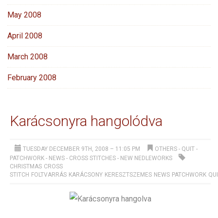
May 2008
April 2008
March 2008
February 2008
Karácsonyra hangolódva
TUESDAY DECEMBER 9TH, 2008 – 11:05 PM
OTHERS
-
QUIT -
PATCHWORK
-
NEWS
-
CROSS STITCHES
-
NEW NEDLEWORKS
CHRISTMAS
CROSS
STITCH
FOLTVARRÁS
KARÁCSONY
KERESZTSZEMES
NEWS
PATCHWORK
QUI