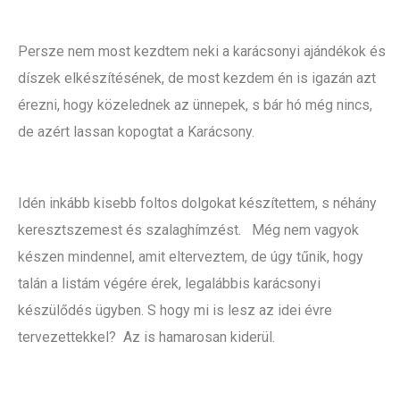
Persze nem most kezdtem neki a karácsonyi ajándékok és
díszek elkészítésének, de most kezdem én is igazán azt
érezni, hogy közelednek az ünnepek, s bár hó még nincs,
de azért lassan kopogtat a Karácsony.
Idén inkább kisebb foltos dolgokat készítettem, s néhány
keresztszemest és szalaghímzést. Még nem vagyok
készen mindennel, amit elterveztem, de úgy tűnik, hogy
talán a listám végére érek, legalábbis karácsonyi
készülődés ügyben. S hogy mi is lesz az idei évre
tervezettekkel? Az is hamarosan kiderül.