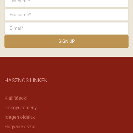
HASZNOS LINKEK
Kiállítások!
Linkgyüjtemény
Idegen oldalak
Hogyan készül