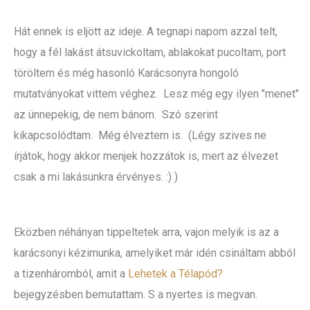
Hát ennek is eljött az ideje. A tegnapi napom azzal telt,
hogy a fél lakást átsuvickoltam, ablakokat pucoltam, port
töröltem és még hasonló Karácsonyra hongoló
mutatványokat vittem véghez. Lesz még egy ilyen "menet"
az ünnepekig, de nem bánom. Szó szerint
kikapcsolódtam. Még élveztem is. (Légy szives ne
írjátok, hogy akkor menjek hozzátok is, mert az élvezet
csak a mi lakásunkra érvényes. :) )
Eközben néhányan tippeltetek arra, vajon melyik is az a
karácsonyi kézimunka, amelyiket már idén csináltam abból
a tizenháromból, amit a
Lehetek a Télapód?
bejegyzésben bemutattam. S a nyertes is megvan.