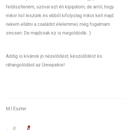
feldíszíteném, szóval ezt én kipipálom, de arról, hogy
mikor hol leszünk és ebből kifolyólag mikor kell majd
nekem ellátni a családot élelemmel, még fogalmam
sincsen. De majdcsak ez is megoldódik. :)
Addig is kívánok jó nézelődést, készülődést és
ráhangolódást az Ünnepekre!
M.I.Eszter