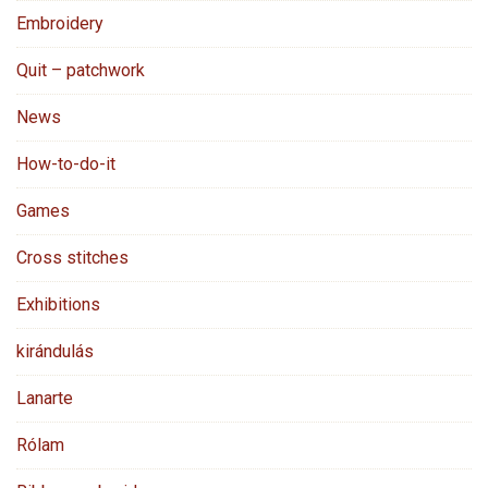
Embroidery
Quit – patchwork
News
How-to-do-it
Games
Cross stitches
Exhibitions
kirándulás
Lanarte
Rólam