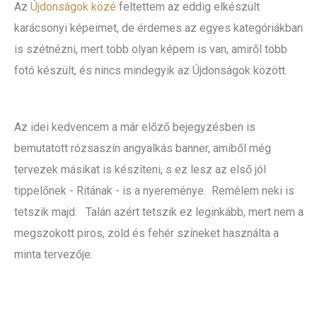
Az
Újdonságok közé
feltettem az eddig elkészült
karácsonyi képeimet, de érdemes az egyes kategóriákban
is szétnézni, mert több olyan képem is van, amiről több
fotó készült, és nincs mindegyik az Újdonságok között.
Az idei kedvencem a már előző bejegyzésben is
bemutatott rózsaszín angyalkás banner, amiből még
tervezek másikat is készíteni, s ez lesz az első jól
tippelőnek - Ritának - is a nyereménye. Remélem neki is
tetszik majd. Talán azért tetszik ez leginkább, mert nem a
megszokott piros, zöld és fehér színeket használta a
minta tervezője.