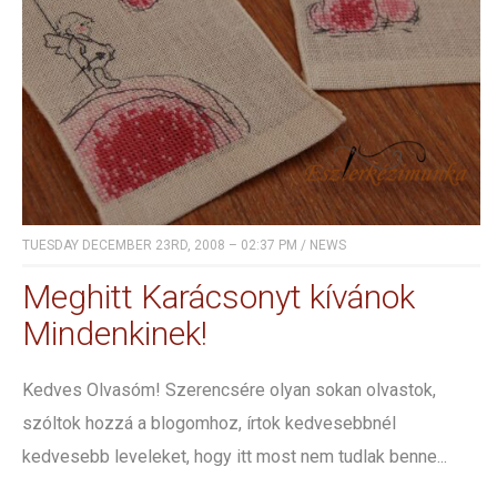
TUESDAY DECEMBER 23RD, 2008 – 02:37 PM
/
NEWS
Meghitt Karácsonyt kívánok
Mindenkinek!
Kedves Olvasóm! Szerencsére olyan sokan olvastok,
szóltok hozzá a blogomhoz, írtok kedvesebbnél
kedvesebb leveleket, hogy itt most nem tudlak benne...