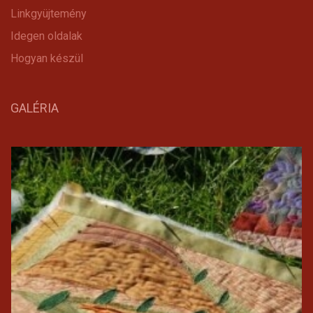
Linkgyüjtemény
Idegen oldalak
Hogyan készül
GALÉRIA