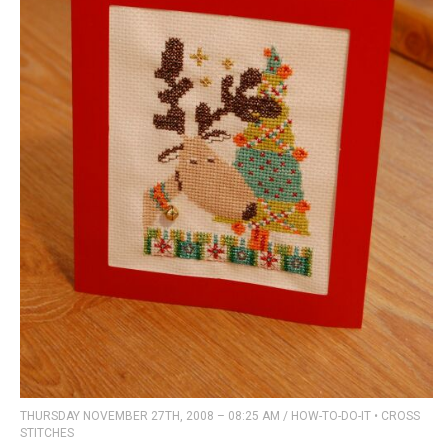
THURSDAY NOVEMBER 27TH, 2008 – 08:25 AM
/
HOW-TO-DO-IT
•
CROSS
STITCHES