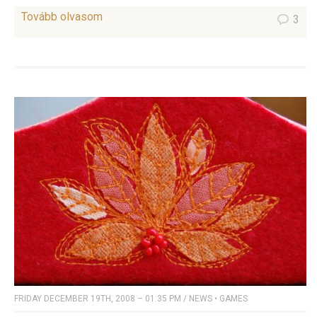
Tovább olvasom
3
FRIDAY DECEMBER 19TH, 2008 – 01:35 PM
/
NEWS
•
GAMES