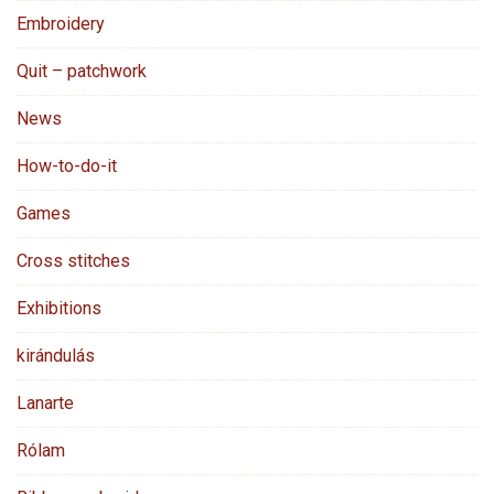
Embroidery
Quit – patchwork
News
How-to-do-it
Games
Cross stitches
Exhibitions
kirándulás
Lanarte
Rólam