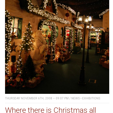
THURSDAY NOVEMBER 6TH, 2008 – 09:07 PM
/
NEWS
•
EXHIBITIONS
Where there is Christmas all