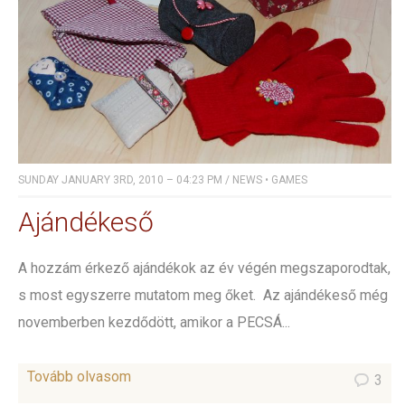
SUNDAY JANUARY 3RD, 2010 – 04:23 PM
/
NEWS
•
GAMES
Ajándékeső
A hozzám érkező ajándékok az év végén megszaporodtak,
s most egyszerre mutatom meg őket. Az ajándékeső még
novemberben kezdődött, amikor a PECSÁ...
Tovább olvasom
3