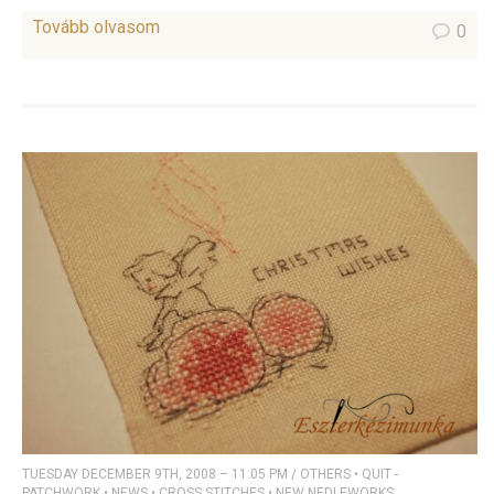
Tovább olvasom
0
TUESDAY DECEMBER 9TH, 2008 – 11:05 PM
/
OTHERS
•
QUIT -
PATCHWORK
•
NEWS
•
CROSS STITCHES
•
NEW NEDLEWORKS