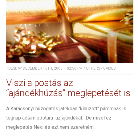
TUESDAY DECEMBER 16TH, 2008 – 02:50 PM
/
OTHERS
•
GAMES
Viszi a postás az
“ajándékhúzás” meglepetését is
A Karácsonyi húzogatós játékban "kihúzott" páromnak is
tegnap adtam postára az ajándékát. De mivel ez
meglepetés Neki és ezt nem szeretném...