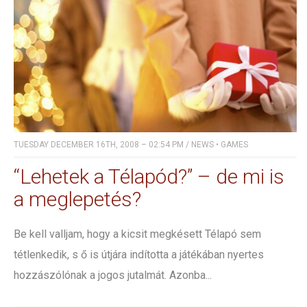
TUESDAY DECEMBER 16TH, 2008 – 02:54 PM
/
NEWS
•
GAMES
“Lehetek a Télapód?” – de mi is
a meglepetés?
Be kell valljam, hogy a kicsit megkésett Télapó sem
tétlenkedik, s ő is útjára indította a játékában nyertes
hozzászólónak a jogos jutalmát. Azonba...