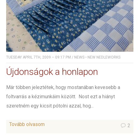
TUESDAY APRIL 7TH, 2009 – 09:17 PM
/
NEWS
•
NEW NEDLEWORKS
Újdonságok a honlapon
Már többen jeleztétek, hogy mostanában kevesebb a
foltvarrás a kézimunkáim között. Nost ezt a hiányt
szeretném egy kicsit pótolni azzal, hog...
Tovább olvasom
2