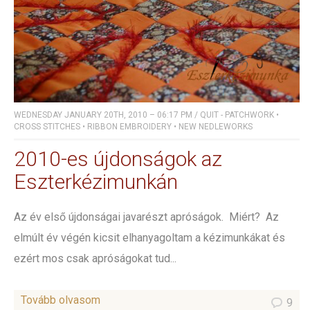
WEDNESDAY JANUARY 20TH, 2010 – 06:17 PM
/
QUIT - PATCHWORK
•
CROSS STITCHES
•
RIBBON EMBROIDERY
•
NEW NEDLEWORKS
2010-es újdonságok az
Eszterkézimunkán
Az év első újdonságai javarészt apróságok. Miért? Az
elmúlt év végén kicsit elhanyagoltam a kézimunkákat és
ezért mos csak apróságokat tud...
Tovább olvasom
9