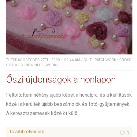
TUESDAY OCTOBER 27TH, 2009 – 09:44 AM
/
QUIT - PATCHWORK
•
CROSS
STITCHES
•
NEW NEDLEWORKS
Őszi újdonságok a honlapon
Feltöltöttem néhány újabb képet a honalpra, és a kiállítások
közé is kerültek újabb beszámolók és fotó-gyűjtemények.
A keresztszemesek közé öt külö...
Tovább olvasom
1