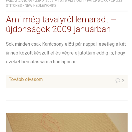
FRIDAY JANUARY 23RD, 2009 – 10:16 AM
/
QUIT - PATCHWORK
•
CROSS
STITCHES
•
NEW NEDLEWORKS
Ami még tavalyról lemaradt –
újdonságok 2009 januárban
Sok minden csak Karácsony előtt pár nappal, esetleg a két
ünnep között készült el és végre eljutottam eddig is, hogy
ezeket bemutassam a honlapon is. ...
Tovább olvasom
2