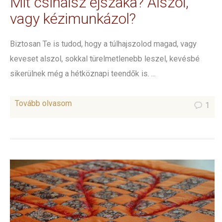
Mit csinálsz éjszaka? Alszol,
vagy kézimunkázol?
Biztosan Te is tudod, hogy a túlhajszolod magad, vagy
keveset alszol, sokkal türelmetlenebb leszel, kevésbé
sikerülnek még a hétköznapi teendők is. ...
Tovább olvasom
1