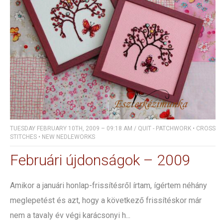
TUESDAY FEBRUARY 10TH, 2009 – 09:18 AM
/
QUIT - PATCHWORK
•
CROSS
STITCHES
•
NEW NEDLEWORKS
Februári újdonságok – 2009
Amikor a januári honlap-frissítésről írtam, ígértem néhány
meglepetést és azt, hogy a következő frissítéskor már
nem a tavaly év végi karácsonyi h...