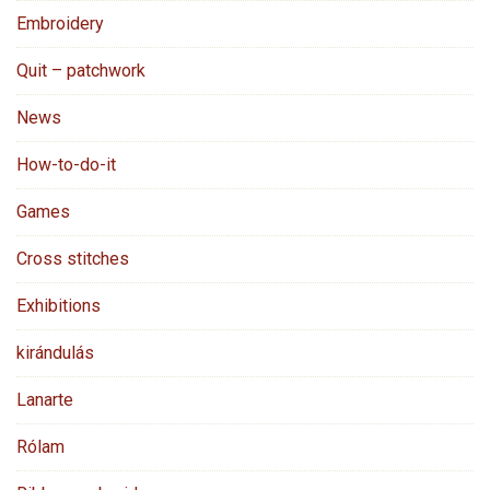
Embroidery
Quit – patchwork
News
How-to-do-it
Games
Cross stitches
Exhibitions
kirándulás
Lanarte
Rólam