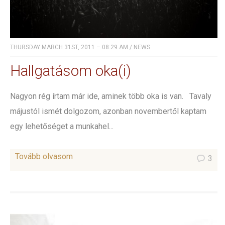
THURSDAY MARCH 31ST, 2011 – 08:29 AM
/
NEWS
Hallgatásom oka(i)
Nagyon rég írtam már ide, aminek több oka is van. Tavaly
májustól ismét dolgozom, azonban novembertől kaptam
egy lehetőséget a munkahel...
Tovább olvasom
3