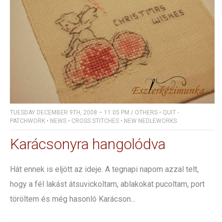
TUESDAY DECEMBER 9TH, 2008 – 11:05 PM
/
OTHERS
•
QUIT -
PATCHWORK
•
NEWS
•
CROSS STITCHES
•
NEW NEDLEWORKS
Karácsonyra hangolódva
Hát ennek is eljött az ideje. A tegnapi napom azzal telt,
hogy a fél lakást átsuvickoltam, ablakokat pucoltam, port
töröltem és még hasonló Karácson...