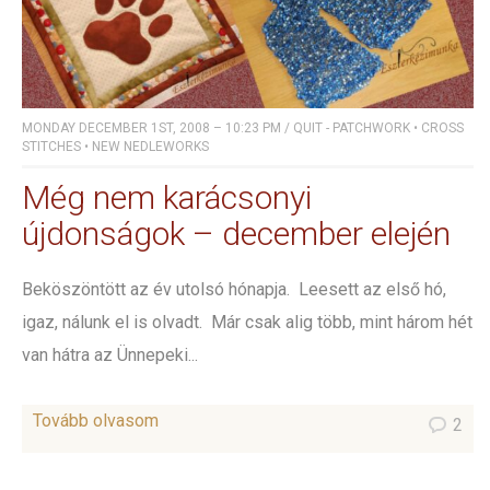
MONDAY DECEMBER 1ST, 2008 – 10:23 PM
/
QUIT - PATCHWORK
•
CROSS
STITCHES
•
NEW NEDLEWORKS
Még nem karácsonyi
újdonságok – december elején
Beköszöntött az év utolsó hónapja. Leesett az első hó,
igaz, nálunk el is olvadt. Már csak alig több, mint három hét
van hátra az Ünnepeki...
Tovább olvasom
2