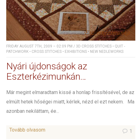
FRIDAY AUGUST 7TH, 2009 – 02:09 PM
/
3D CROSS STITCHES
•
QUIT -
PATCHWORK
•
CROSS STITCHES
•
EXHIBITIONS
•
NEW NEDLEWORKS
Nyári újdonságok az
Eszterkézimunkán…
Már megint elmaradtam kissé a honlap frissítésével, de az
elmúlt hetek hőségei miatt, kérlek, nézd el ezt nekem. Ma
azonban nekiláttam, ée...
Tovább olvasom
1