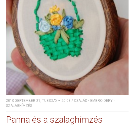
2010 SEPTEMBER 21, TUESDAY – 20:03
/
CSALÁD
•
EMBROIDERY
•
SZALAGHÍMZÉS
Panna és a szalaghímzés