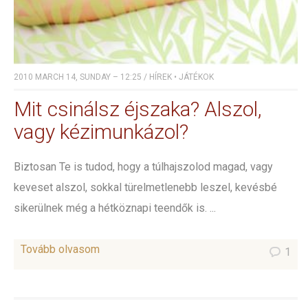
2010 MARCH 14, SUNDAY – 12:25
/
HÍREK
•
JÁTÉKOK
Mit csinálsz éjszaka? Alszol,
vagy kézimunkázol?
Biztosan Te is tudod, hogy a túlhajszolod magad, vagy
keveset alszol, sokkal türelmetlenebb leszel, kevésbé
sikerülnek még a hétköznapi teendők is. ...
Tovább olvasom
1