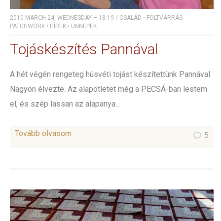
2010 MARCH 24, WEDNESDAY – 18:19
/
CSALÁD
•
FOLTVARRÁS -
PATCHWORK
•
HÍREK
•
ÜNNEPEK
Tojáskészítés Pannával
A hét végén rengeteg húsvéti tojást készítettünk Pannával.
Nagyon élvezte. Az alapötletet még a PECSÁ-ban lestem
el, és szép lassan az alapanya...
Tovább olvasom
5