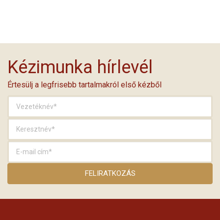
Kézimunka hírlevél
Értesülj a legfrisebb tartalmakról első kézből