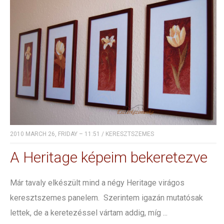
2010 MARCH 26, FRIDAY – 11:51
/
KERESZTSZEMES
A Heritage képeim bekeretezve
Már tavaly elkészült mind a négy Heritage virágos
keresztszemes panelem. Szerintem igazán mutatósak
lettek, de a keretezéssel vártam addig, míg ...