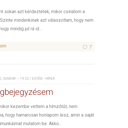
t sokan azt kérdeztétek, mikor csinálom a
 Szinte mindenkinek azt válaszoltam, hogy nem
ogy mindíg jut rá id...
som
7
, SUNDAY – 19:32
/
EGYÉB
•
HÍREK
ogbejegyzésem
mikor kezembe vettem a hímzőtűt, nem
a, hogy hamarosan honlapom lesz, amin a saját
imunkáimat mutatom be. Akko...