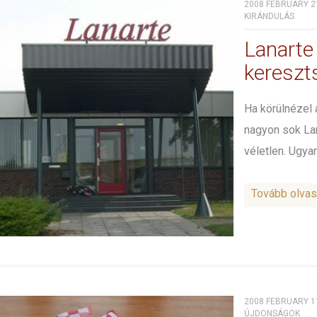
2008 FEBRUARY 2
KIRÁNDULÁS
Lanarte
keresz
Ha körülnézel
nagyon sok Lan
véletlen. Ugya
Tovább olva
2008 FEBRUARY 1
ÚJDONSÁGOK