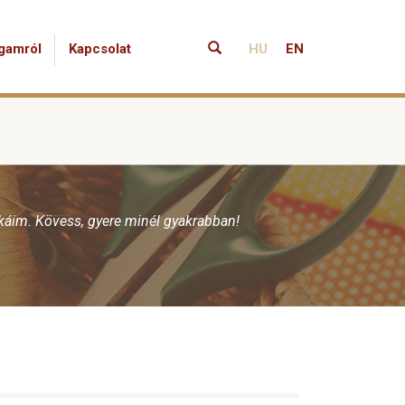
gamról
Kapcsolat
HU
EN
nkáim. Kövess, gyere minél gyakrabban!