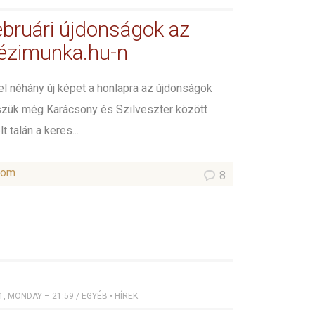
ebruári újdonságok az
ézimunka.hu-n
el néhány új képet a honlapra az újdonságok
szük még Karácsony és Szilveszter között
t talán a keres...
som
8
1, MONDAY – 21:59
/
EGYÉB
•
HÍREK