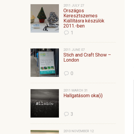
2011 JULY 27
Országos
Keresztszemes
Kiállításra készülök
2011.-ben
1
2011 JUNE 07
Stich and Craft Show –
London
0
2011 MARCH 31
Hallgatásom oka(i)
3
2010 NOVEMBER 12