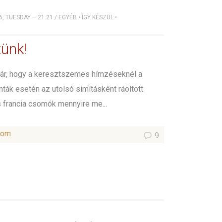
, TUESDAY – 21:21
/
EGYÉB
•
ÍGY KÉSZÜL
•
ünk!
ár, hogy a keresztszemes hímzéseknél a
nták esetén az utolsó simításként ráöltött
 francia csomók mennyire me...
som
9