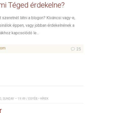
ami Téged érdekelne?
 szeretnél látni a blogon? Kíváncsi vagy-e,
sinálok éppen, vagy jobban érdekelnének a
ákhoz kapcsolódó le...
som
25
, SUNDAY – 19:49
/
EGYÉB
•
HÍREK
r