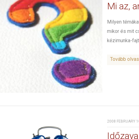
Mi az, 
Milyen témákat
mikor és mit c
kézimunka-fajt
Tovább olva
2008 FEBRUARY 10
Időzava