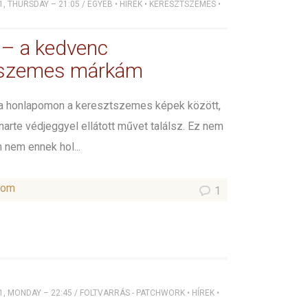
1, THURSDAY – 21:05
/
EGYÉB
•
HÍREK
•
KERESZTSZEMES
•
 – a kedvenc
tszemes márkám
 a honlapomon a keresztszemes képek között,
arte védjeggyel ellátott művet találsz. Ez nem
n nem ennek hol...
som
1
1, MONDAY – 22:45
/
FOLTVARRÁS - PATCHWORK
•
HÍREK
•