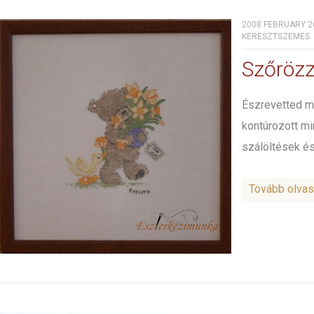
2008 FEBRUARY 26
KERESZTSZEMES
Szőrözz
Észrevetted m
kontúrozott mi
szálöltések és
Tovább olva