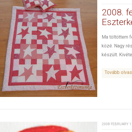
2008. f
Eszterk
Ma töltöttem f
közé. Nagy ré
készült. Kivétel
Tovább olva
2008 FEBRUARY 1