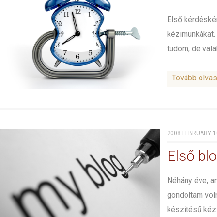
Első kérdéskén
kézimunkákat.
tudom, de valah
Tovább olva
2008 FEBRUARY 10
Első bl
Néhány éve, a
gondoltam voln
készítésű kéz