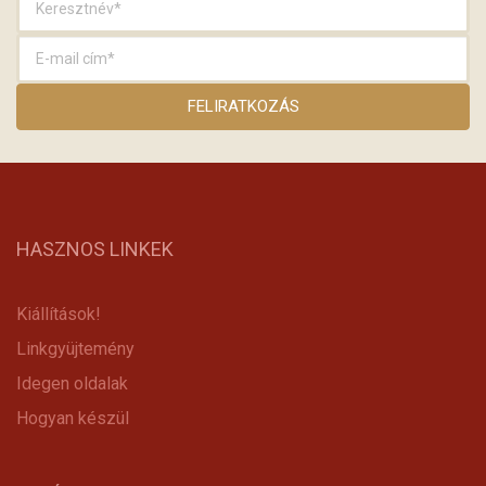
HASZNOS LINKEK
Kiállítások!
Linkgyüjtemény
Idegen oldalak
Hogyan készül