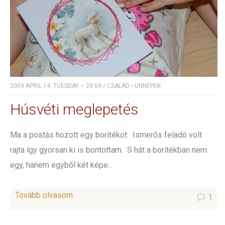
2009 APRIL 14, TUESDAY – 20:09
/
CSALÁD
•
ÜNNEPEK
Húsvéti meglepetés
Ma a postás hozott egy borítékot. Ismerős feladó volt
rajta így gyorsan ki is bontottam. S hát a borítékban nem
egy, hanem egyből két képe...
Tovább olvasom
1