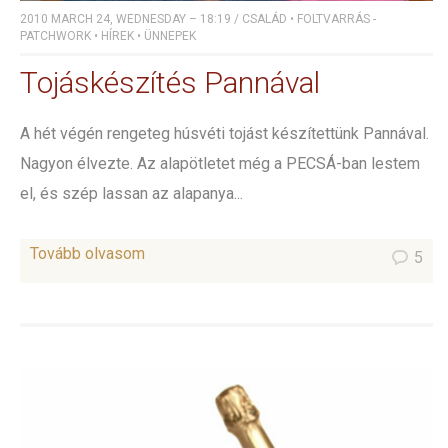
2010 MARCH 24, WEDNESDAY – 18:19
/
CSALÁD
•
FOLTVARRÁS -
PATCHWORK
•
HÍREK
•
ÜNNEPEK
Tojáskészítés Pannával
A hét végén rengeteg húsvéti tojást készítettünk Pannával.
Nagyon élvezte. Az alapötletet még a PECSÁ-ban lestem
el, és szép lassan az alapanya...
Tovább olvasom
5