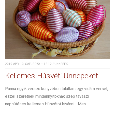
2010 APRIL 3, SATURDAY – 12:12
/
ÜNNEPEK
Kellemes Húsvéti Ünnepeket!
Panna egyik verses könyvében találtam egy vidám verset,
ezzel szeretnék mindannyitoknak szép tavaszi
napsütéses kellemes Húsvétot kívánni. . Men...