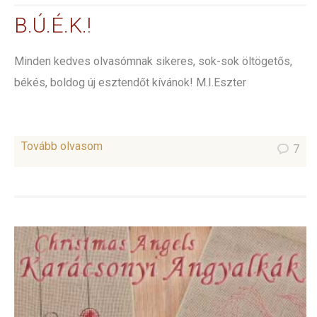
B.Ú.É.K.!
Minden kedves olvasómnak sikeres, sok-sok öltögetős,
békés, boldog új esztendőt kívánok! M.I.Eszter
Tovább olvasom
7