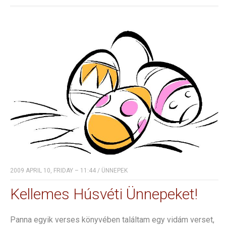
2009 APRIL 10, FRIDAY – 11:44
/
ÜNNEPEK
Kellemes Húsvéti Ünnepeket!
Panna egyik verses könyvében találtam egy vidám verset,