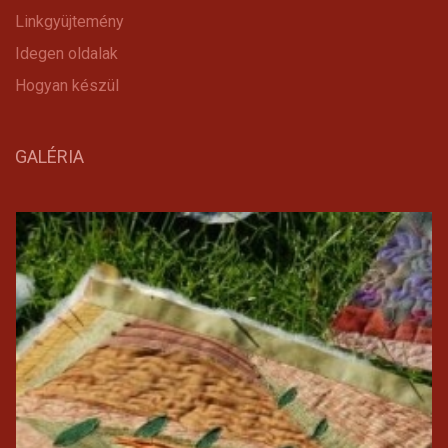
Linkgyüjtemény
Idegen oldalak
Hogyan készül
GALÉRIA