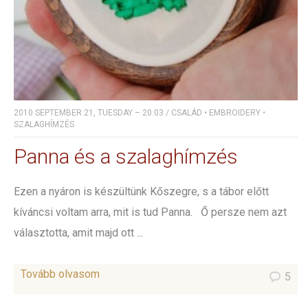
2010 SEPTEMBER 21, TUESDAY – 20:03
/
CSALÁD
•
EMBROIDERY
•
SZALAGHÍMZÉS
Panna és a szalaghímzés
Ezen a nyáron is készültünk Kőszegre, s a tábor előtt
kíváncsi voltam arra, mit is tud Panna. Ő persze nem azt
választotta, amit majd ott ...
Tovább olvasom
5