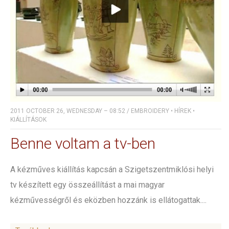
2011 OCTOBER 26, WEDNESDAY – 08:52
/
EMBROIDERY
•
HÍREK
•
KIÁLLÍTÁSOK
Benne voltam a tv-ben
A kézműves kiállítás kapcsán a Szigetszentmiklósi helyi
tv készített egy összeállítást a mai magyar
kézművességről és eközben hozzánk is ellátogattak....