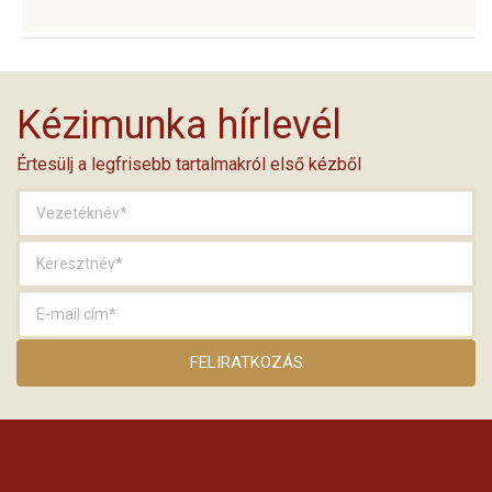
Kézimunka hírlevél
Értesülj a legfrisebb tartalmakról első kézből