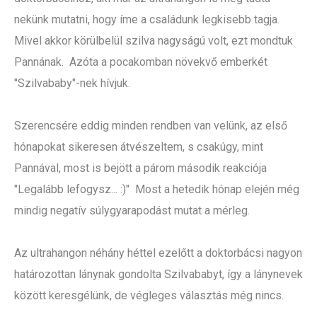
nekünk mutatni, hogy íme a családunk legkisebb tagja.
Mivel akkor körülbelül szilva nagyságú volt, ezt mondtuk
Pannának. Azóta a pocakomban növekvő emberkét
"Szilvababy"-nek hívjuk.
Szerencsére eddig minden rendben van velünk, az első
hónapokat sikeresen átvészeltem, s csakúgy, mint
Pannával, most is bejött a párom második reakciója
"Legalább lefogysz... :)" Most a hetedik hónap elején még
mindig negatív súlygyarapodást mutat a mérleg.
Az ultrahangon néhány héttel ezelőtt a doktorbácsi nagyon
határozottan lánynak gondolta Szilvababyt, így a lánynevek
között keresgélünk, de végleges választás még nincs.