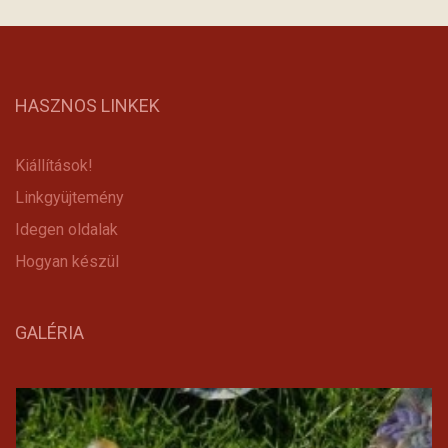
HASZNOS LINKEK
Kiállítások!
Linkgyüjtemény
Idegen oldalak
Hogyan készül
GALÉRIA