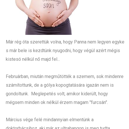
Már rég óta szerettük volna, hogy Panna nem legyen egyke
s már bele is kezdtünk nyugodni, hogy végül azért mégis
kistesó nélkül nő majd fel...
Februárban, miután megműtötték a szemem, sok mindenre
számítottunk, de a gólya kopogtatására igazán nem is
gondoltunk. Meglepetés volt, amikor kiderült, hogy
mégsem minden ok nélkül érzem magam "furcsán".
Március vége felé mindannyian elmentünk a
doktorbácsihoz, aki már az ultrahangon is meg tudta