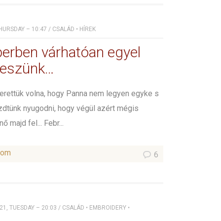
HURSDAY – 10:47
/
CSALÁD
•
HÍREK
rben várhatóan egyel
leszünk…
erettük volna, hogy Panna nem legyen egyke s
zdtünk nyugodni, hogy végül azért mégis
ő majd fel... Febr...
som
6
1, TUESDAY – 20:03
/
CSALÁD
•
EMBROIDERY
•