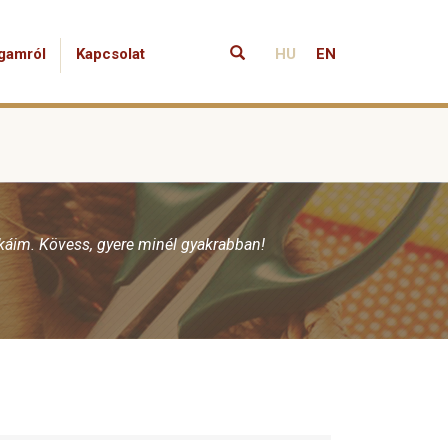
gamról
Kapcsolat
HU
EN
nkáim. Kövess, gyere minél gyakrabban!