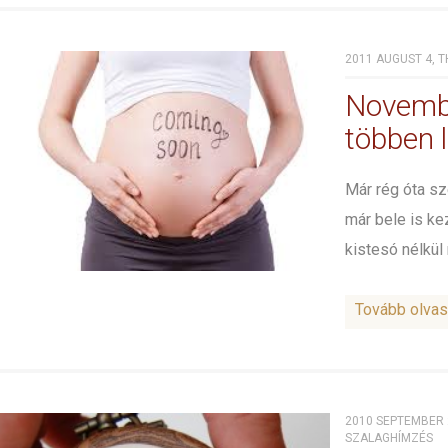
2011 AUGUST 4, T
Novembe
többen 
Már rég óta sz
már bele is ke
kistesó nélkül n
Tovább olva
2010 SEPTEMBER 2
SZALAGHÍMZÉS