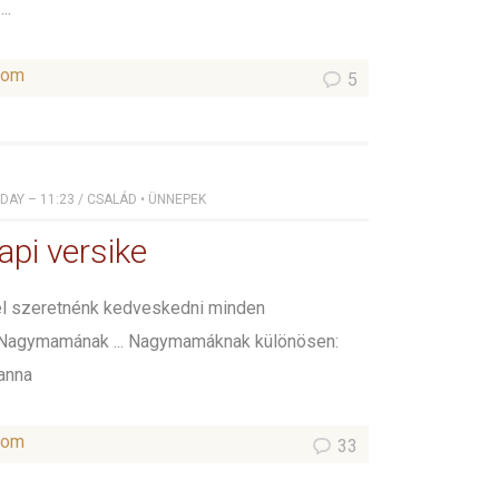
..
som
5
IDAY – 11:23
/
CSALÁD
•
ÜNNEPEK
api versike
el szeretnénk kedveskedni minden
Nagymamának ... Nagymamáknak különösen:
anna
som
33