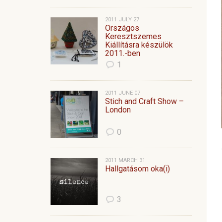
2011 JULY 27
Országos
Keresztszemes
Kiállításra készülök
2011.-ben
1
2011 JUNE 07
Stich and Craft Show –
London
0
2011 MARCH 31
Hallgatásom oka(i)
3