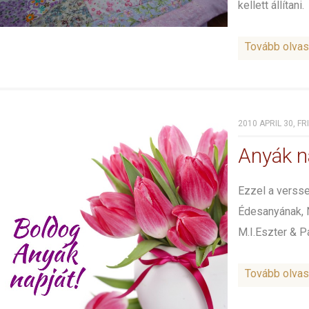
kellett állítani. .
Tovább olva
2010 APRIL 30, FR
Anyák n
Ezzel a verss
Édesanyának, 
M.I.Eszter & P
Tovább olva