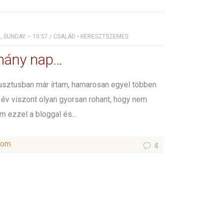
, SUNDAY – 10:57
/
CSALÁD
•
KERESZTSZEMES
hány nap…
usztusban már írtam, hamarosan egyel többen
 év viszont olyan gyorsan rohant, hogy nem
m ezzel a bloggal és...
som
4