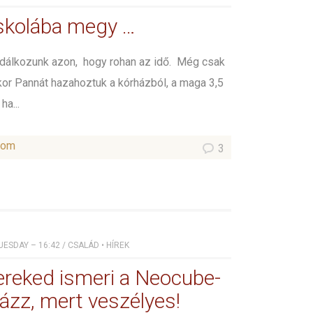
skolába megy …
odálkozunk azon, hogy rohan az idő. Még csak
kor Pannát hazahoztuk a kórházból, a maga 3,5
ha...
som
3
UESDAY – 16:42
/
CSALÁD
•
HÍREK
ereked ismeri a Neocube-
yázz, mert veszélyes!