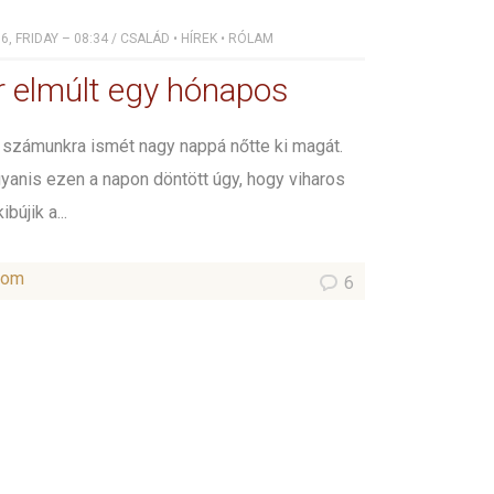
, FRIDAY – 08:34
/
CSALÁD
•
HÍREK
•
RÓLAM
r elmúlt egy hónapos
számunkra ismét nagy nappá nőtte ki magát.
gyanis ezen a napon döntött úgy, hogy viharos
bújik a...
som
6