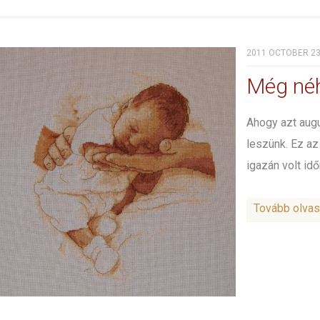
2011 OCTOBER 23
Még né
Ahogy azt aug
leszünk. Ez az
igazán volt idő
Tovább olva