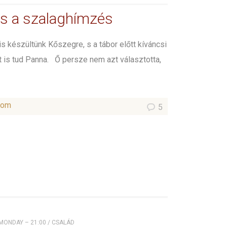
s a szalaghímzés
is készültünk Kőszegre, s a tábor előtt kíváncsi
it is tud Panna. Ő persze nem azt választotta,
.
som
5
 MONDAY – 21:00
/
CSALÁD