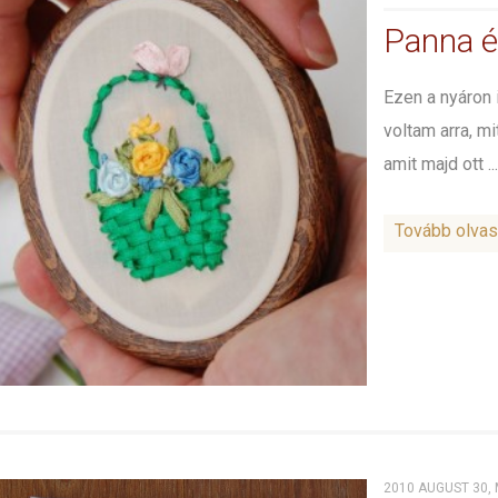
Panna é
Ezen a nyáron 
voltam arra, m
amit majd ott ..
Tovább olva
2010 AUGUST 30,