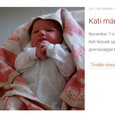
2011 DECEMBER 16
Kati má
November 7-e 
Kati lányunk u
gyorsasággal ki
Tovább olva