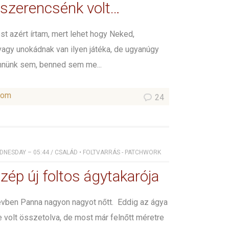
szerencsénk volt…
st azért írtam, mert lehet hogy Neked,
agy unokádnak van ilyen játéka, de ugyanúgy
nnünk sem, benned sem me...
som
24
DNESDAY – 05:44
/
CSALÁD
•
FOLTVARRÁS - PATCHWORK
zép új foltos ágytakarója
évben Panna nagyon nagyot nőtt. Eddig az ágya
 volt összetolva, de most már felnőtt méretre