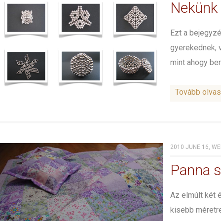
Nekünk 
Ezt a bejegyzé
gyerekednek, v
mint ahogy be
Tovább olva
2010 JUNE 16, WE
Panna s
Az elmúlt két 
kisebb méretre