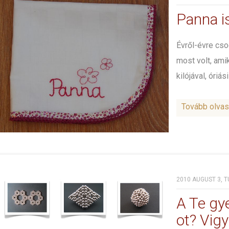
Panna i
Évről-évre cs
most volt, ami
kilójával, óriási 
Tovább olva
2010 AUGUST 3, T
A Te gy
ot? Vig