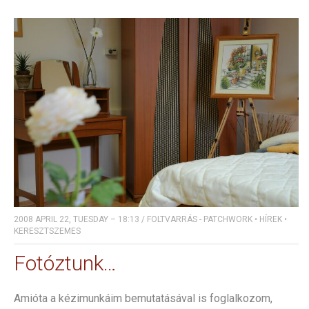
2008 APRIL 22, TUESDAY – 18:13
/
FOLTVARRÁS - PATCHWORK
•
HÍREK
•
KERESZTSZEMES
Fotóztunk…
Amióta a kézimunkáim bemutatásával is foglalkozom,