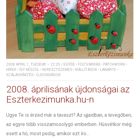
2008 APRIL 1, TUESDAY – 22:25
/
EGYÉB
•
FOLTVARRÁS - PATCHWORK
•
HÍREK
•
ÍGY KÉSZÜL
•
KERESZTSZEMES
•
KIÁLLÍTÁSOK
•
LANARTE
•
SZALAGHÍMZÉS
•
ÚJDONSÁGOK
2008. áprilisának újdonságai az
Eszterkezimunka.hu-n
Ugye Te is érzed már a tavaszt? Az ujjaidban, a levegőben,
az egyre több visszamosolygó emberben. Húsvétkor még
esett a hó, most pedig, amikor ezt íro...