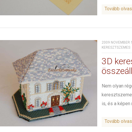
Tovább olva
2009 NOVEMBER 1
KERESZTSZEMES
3D kere
összeáll
Nem olyan rég
keresztszemes
is, és a képen 
Tovább olva