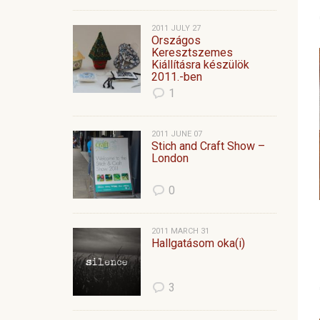
2011 JULY 27
Országos
Keresztszemes
Kiállításra készülök
2011.-ben
1
2011 JUNE 07
Stich and Craft Show –
London
0
2011 MARCH 31
Hallgatásom oka(i)
3