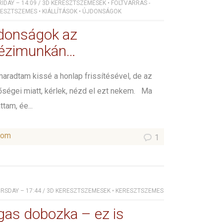
RIDAY – 14:09
/
3D KERESZTSZEMESEK
•
FOLTVARRÁS -
RESZTSZEMES
•
KIÁLLÍTÁSOK
•
ÚJDONSÁGOK
jdonságok az
kézimunkán…
aradtam kissé a honlap frissítésével, de az
őségei miatt, kérlek, nézd el ezt nekem. Ma
tam, ée...
som
1
URSDAY – 17:44
/
3D KERESZTSZEMESEK
•
KERESZTSZEMES
as dobozka – ez is