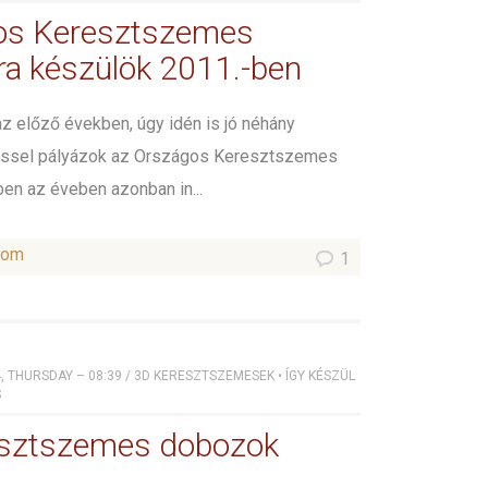
os Keresztszemes
sra készülök 2011.-ben
z előző években, úgy idén is jó néhány
ssel pályázok az Országos Keresztszemes
bben az éveben azonban in...
som
1
, THURSDAY – 08:39
/
3D KERESZTSZEMESEK
•
ÍGY KÉSZÜL
S
esztszemes dobozok