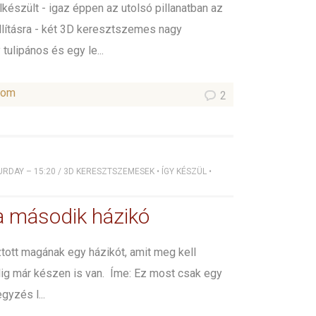
lkészült - igaz éppen az utolsó pillanatban az
llításra - két 3D keresztszemes nagy
ulipános és egy le...
som
2
URDAY – 15:20
/
3D KERESZTSZEMESEK
•
ÍGY KÉSZÜL
•
a második házikó
tott magának egy házikót, amit meg kell
ig már készen is van. Íme: Ez most csak egy
egyzés l...