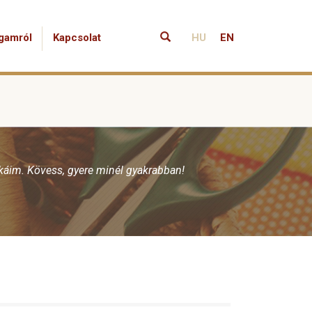
gamról
Kapcsolat
HU
EN
nkáim. Kövess, gyere minél gyakrabban!