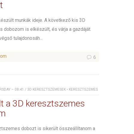
t
lkészült munkák ideje. A következő kis 3D
dobozom is elkészült, és várja a gazdáját.
végső tulajdonosáh...
som
6
RSDAY – 08:41
/
3D KERESZTSZEMESEK
•
KERESZTSZEMES
lt a 3D keresztszemes
om
ztszemes dobozt is sikerült összeállítanom a