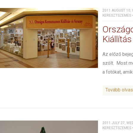
2011 AUGUST 10,
KERESZTSZEMES
Ország
Kiállítá
Az előző bejeg
szólt. Most me
a fotókat, amik
Tovább olva
2011 JULY 27, WE
KERESZTSZEMES