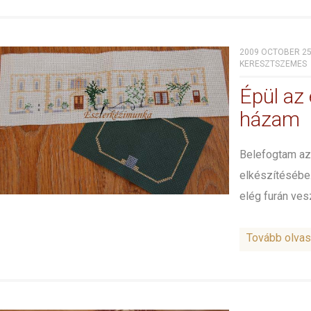
2009 OCTOBER 25
KERESZTSZEMES
Épül az
házam
Belefogtam az
elkészítésébe
elég furán vesz
Tovább olva