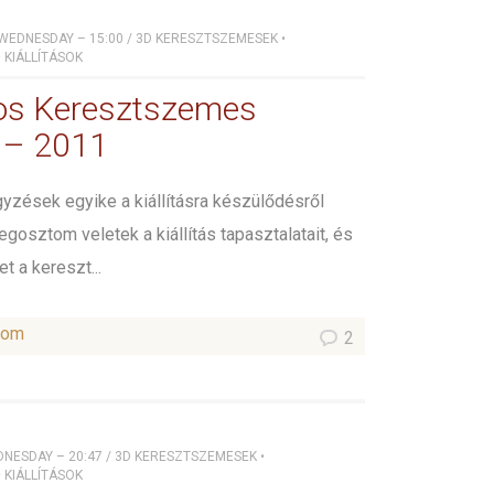
 WEDNESDAY – 15:00
/
3D KERESZTSZEMESEK
•
•
KIÁLLÍTÁSOK
os Keresztszemes
s – 2011
yzések egyike a kiállításra készülődésről
gosztom veletek a kiállítás tapasztalatait, és
et a kereszt...
som
2
DNESDAY – 20:47
/
3D KERESZTSZEMESEK
•
•
KIÁLLÍTÁSOK