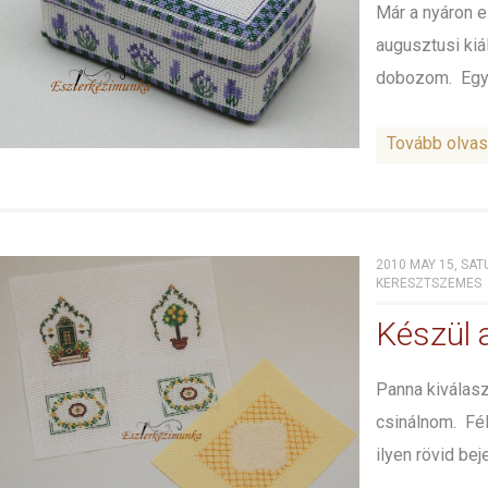
Már a nyáron e
augusztusi kiá
dobozom. Egy t
Tovább olva
2010 MAY 15, SAT
KERESZTSZEMES
Készül 
Panna kiválasz
csinálnom. Fél
ilyen rövid bej