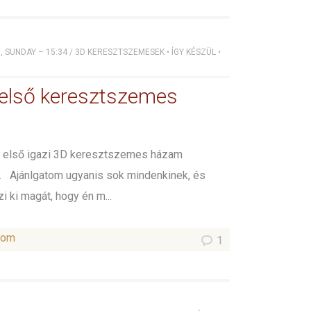
, SUNDAY – 15:34
/
3D KERESZTSZEMESEK
•
ÍGY KÉSZÜL
•
 első keresztszemes
 első igazi 3D keresztszemes házam
. Ajánlgatom ugyanis sok mindenkinek, és
i ki magát, hogy én m...
som
1