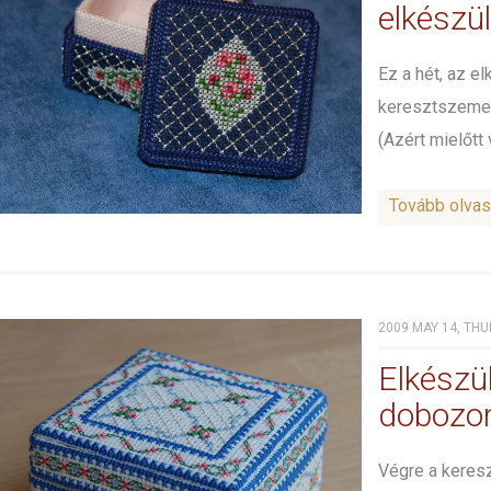
elkészül
Ez a hét, az e
keresztszemes 
(Azért mielőtt 
Tovább olva
2009 MAY 14, THU
Elkészü
doboz
Végre a keres