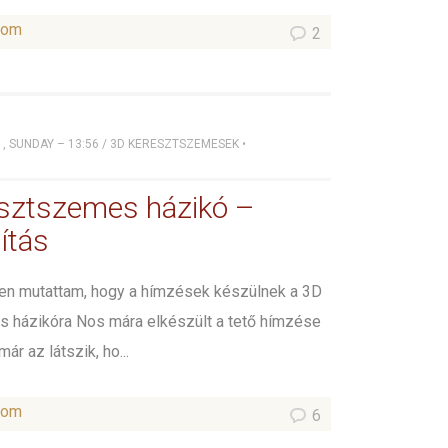
som
2
, SUNDAY – 13:56
/
3D KERESZTSZEMESEK
•
sztszemes házikó –
ítás
en mutattam, hogy a hímzések készülnek a 3D
 házikóra Nos mára elkészült a tető hímzése
már az látszik, ho...
som
6