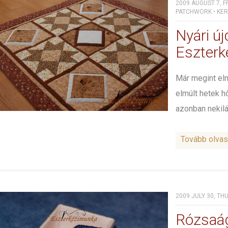
2009 AUGUST 7, F
PATCHWORK
•
KE
Nyári ú
Eszter
Már megint elm
elmúlt hetek h
azonban nekilát
Tovább olva
2009 JULY 30, TH
Rózsaág