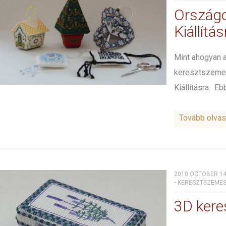
Ország
Kiállítá
Mint ahogyan a
keresztszeme
Kiállításra. E
Tovább olva
2010 OCTOBER 14
•
KERESZTSZEME
3D ker