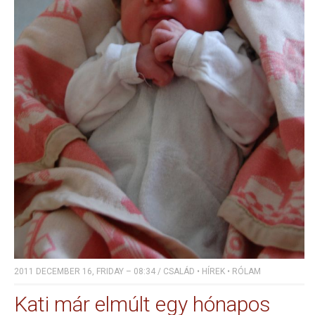
2011 DECEMBER 16, FRIDAY – 08:34
/
CSALÁD
•
HÍREK
•
RÓLAM
Kati már elmúlt egy hónapos