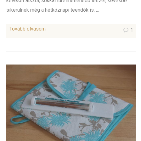
keveset alszol, sokkal türelmetlenebb leszel, kevésbé
sikerülnek még a hétköznapi teendők is. ...
Tovább olvasom
1