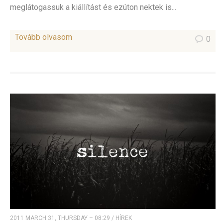
meglátogassuk a kiállítást és ezúton nektek is...
Tovább olvasom
0
2011 MARCH 31, THURSDAY – 08:29
/
HÍREK