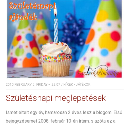
2010 FEBRUARY 5, FRIDAY – 22:07
/
HÍREK
•
JÁTÉKOK
Születésnapi meglepetések
Ismét eltelt egy év, hamarosan 2 éves lesz a blogom. Első
bejegyzésemet 2008. február 10-én írtam, s azóta ez a