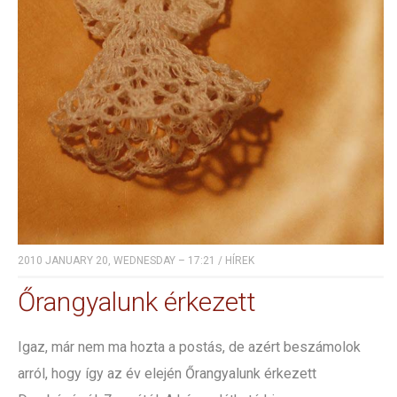
2010 JANUARY 20, WEDNESDAY – 17:21
/
HÍREK
Őrangyalunk érkezett
Igaz, már nem ma hozta a postás, de azért beszámolok
arról, hogy így az év elején Őrangyalunk érkezett