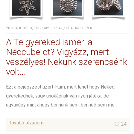
2010 AUGUST 3, TUESDAY – 16:42
/
CSALÁD
•
HÍREK
A Te gyereked ismeri a
Neocube-ot? Vigyázz, mert
veszélyes! Nekünk szerencsénk
volt…
Ezt a bejegyzést azért írtam, mert lehet hogy Neked,
gyerekednek, vagy unokádnak van ilyen játéka, de
ugyanúgy mint ahogy bennünk sem, benned sem me...
Tovább olvasom
24