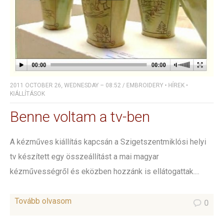
2011 OCTOBER 26, WEDNESDAY – 08:52
/
EMBROIDERY
•
HÍREK
•
KIÁLLÍTÁSOK
Benne voltam a tv-ben
A kézműves kiállítás kapcsán a Szigetszentmiklósi helyi
tv készített egy összeállítást a mai magyar
kézművességről és eközben hozzánk is ellátogattak....
Tovább olvasom
0