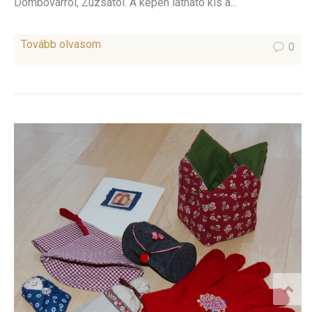
Dombóvárról, Zuzsától. A képen látható kis a...
Tovább olvasom
0