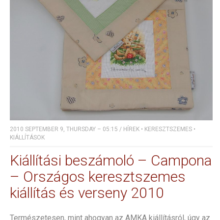
2010 SEPTEMBER 9, THURSDAY – 05:15
/
HÍREK
•
KERESZTSZEMES
•
KIÁLLÍTÁSOK
Kiállítási beszámoló – Campona
– Országos keresztszemes
kiállítás és verseny 2010
Természetesen, mint ahogyan az AMKA kiállításról, úgy az