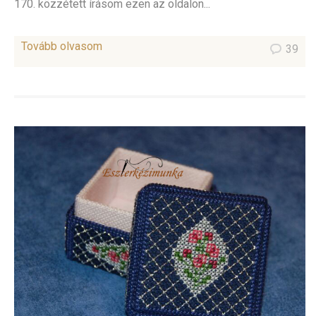
170. közzétett írásom ezen az oldalon...
Tovább olvasom
39