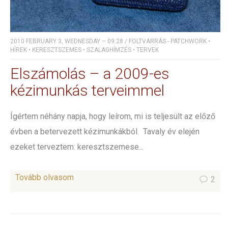
2010 FEBRUARY 3, WEDNESDAY – 09:28
/
FOLTVARRÁS - PATCHWORK
•
HÍREK
•
KERESZTSZEMES
•
SZALAGHÍMZÉS
•
TERVEK
Elszámolás – a 2009-es
kézimunkás terveimmel
Ígértem néhány napja, hogy leírom, mi is teljesült az előző
évben a betervezett kézimunkákból. Tavaly év elején
ezeket terveztem: keresztszemese...
Tovább olvasom
2