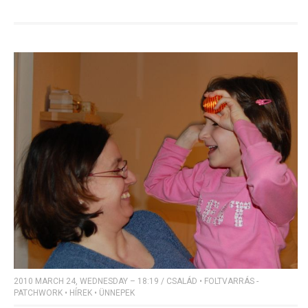
2010 MARCH 24, WEDNESDAY – 18:19
/
CSALÁD
•
FOLTVARRÁS -
PATCHWORK
•
HÍREK
•
ÜNNEPEK