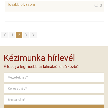
Tovább olvasom
0
1
2
3
Kézimunka hírlevél
Értesülj a legfrisebb tartalmakról első kézből