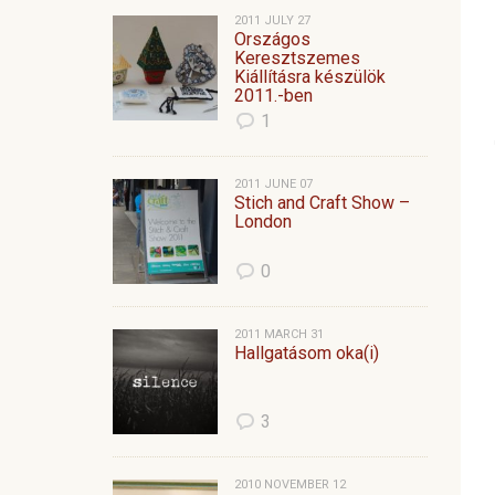
2011 JULY 27
Országos
Keresztszemes
Kiállításra készülök
2011.-ben
1
2011 JUNE 07
Stich and Craft Show –
London
0
2011 MARCH 31
Hallgatásom oka(i)
3
2010 NOVEMBER 12