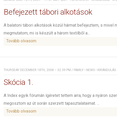
Befejezett tábori alkotások
A balatoni tábori alkotások közül hármat befejeztem, s mivel 
megmutatom, mi is készült a három textilből a...
Tovább olvasom
THURSDAY DECEMBER 18TH, 2008 – 02:39 PM
/
FAMILY
•
NEWS
•
KIRÁNDULÁS
Skócia 1.
A Index egyik fórumán ígéretet tettem arra, hogy a nyáron sze
megosztom az út során szerzett tapasztalataimat. ...
Tovább olvasom