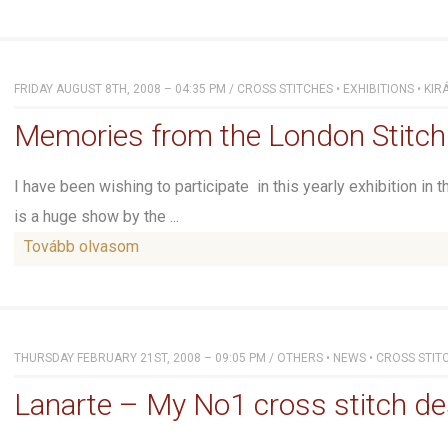
FRIDAY AUGUST 8TH, 2008 – 04:35 PM
/
CROSS STITCHES
•
EXHIBITIONS
•
KIR
Memories from the London Stitch
I have been wishing to participate in this yearly exhibition in
is a huge show by the ...
Tovább olvasom
THURSDAY FEBRUARY 21ST, 2008 – 09:05 PM
/
OTHERS
•
NEWS
•
CROSS STIT
Lanarte – My No1 cross stitch de