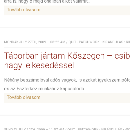
arra is, hogy ő majd önállóan alkot valamit...
Tovább olvasom
MONDAY JULY 27TH, 2009 – 08:22 AM
/
QUIT - PATCHWORK
•
KIRÁNDULÁS
•
R
Táborban jártam Kőszegen – csibé
nagy lelkesedéssel
Néhány beszámolóval adós vagyok, s azokat igyekszem pótoln
és az Eszterkézimunkához kapcsolódó...
Tovább olvasom
SUNDAY JULY 12TH, 2009 – 11:57 AM
/
QUIT - PATCHWORK
•
KIRÁNDULÁS
•
WO