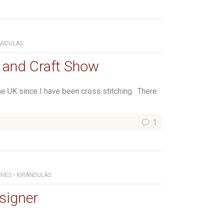
ÁNDULÁS
 and Craft Show
 the UK since I have been cross stitching. There
1
CHES
•
KIRÁNDULÁS
signer