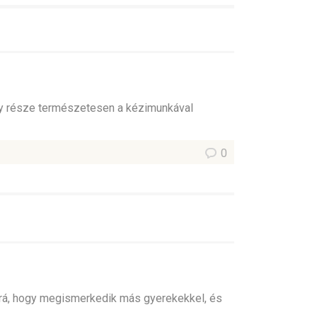
egy része természetesen a kézimunkával
0
rá, hogy megismerkedik más gyerekekkel, és