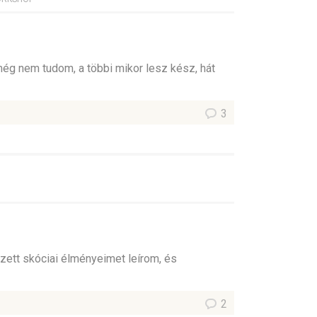
még nem tudom, a többi mikor lesz kész, hát
3
rzett skóciai élményeimet leírom, és
2