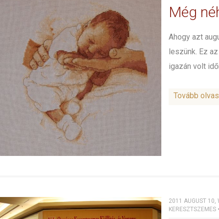
Még né
Ahogy azt aug
leszünk. Ez az
igazán volt idő
Tovább olva
2011 AUGUST 10,
KERESZTSZEMES