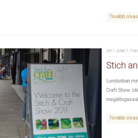
Tovább olva
2011 JUNE 7, TUE
Stich a
Londonban min
Craft Show. Id
meglátogassuk a
Tovább olva