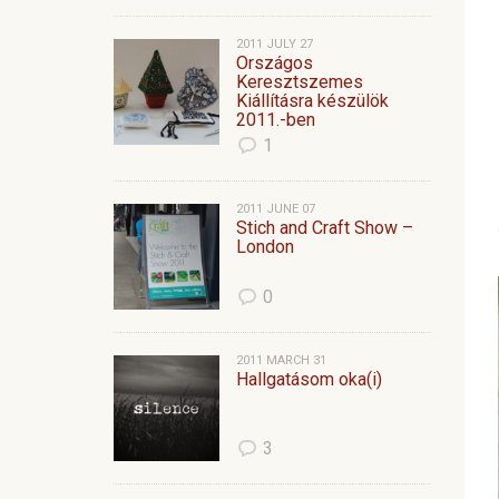
2011 JULY 27
Országos
Keresztszemes
Kiállításra készülök
2011.-ben
1
2011 JUNE 07
Stich and Craft Show –
London
0
2011 MARCH 31
Hallgatásom oka(i)
3