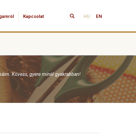
gamról
Kapcsolat
HU
EN
nkáim. Kövess, gyere minél gyakrabban!