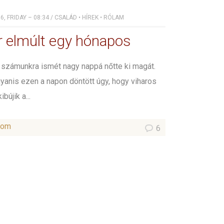
, FRIDAY – 08:34
/
CSALÁD
•
HÍREK
•
RÓLAM
r elmúlt egy hónapos
számunkra ismét nagy nappá nőtte ki magát.
gyanis ezen a napon döntött úgy, hogy viharos
bújik a...
som
6