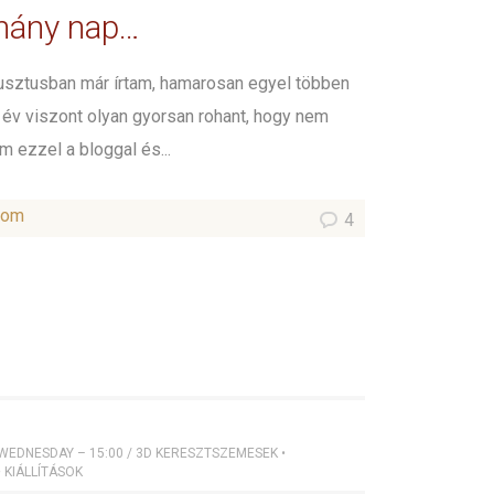
hány nap…
usztusban már írtam, hamarosan egyel többen
 év viszont olyan gyorsan rohant, hogy nem
m ezzel a bloggal és...
som
4
 WEDNESDAY – 15:00
/
3D KERESZTSZEMESEK
•
•
KIÁLLÍTÁSOK