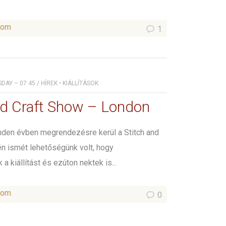
som
1
SDAY – 07:45
/
HÍREK
•
KIÁLLÍTÁSOK
nd Craft Show – London
den évben megrendezésre kerül a Stitch and
én ismét lehetőségünk volt, hogy
 kiállítást és ezúton nektek is...
som
0