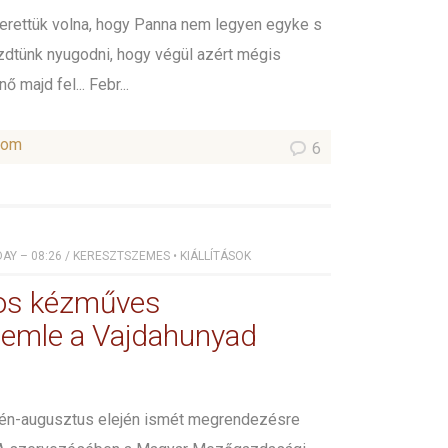
erettük volna, hogy Panna nem legyen egyke s
zdtünk nyugodni, hogy végül azért mégis
ő majd fel... Febr...
som
6
DAY – 08:26
/
KERESZTSZEMES
•
KIÁLLÍTÁSOK
os kézműves
emle a Vajdahunyad
égén-augusztus elején ismét megrendezésre