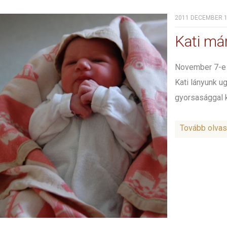
2011 DECEMBER 16
Kati má
November 7-e 
Kati lányunk u
gyorsasággal ki
Tovább olva