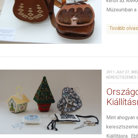
került az AM
Múzeumban a 
Tovább olva
2011 JULY 27, WE
KERESZTSZEMES
Ország
Kiállítá
Mint ahogyan a
keresztszeme
Kiállításra. E