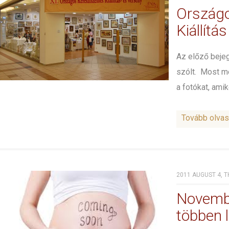
Ország
Kiállítá
Az előző bejeg
szólt. Most me
a fotókat, amik
Tovább olva
2011 AUGUST 4, T
Novembe
többen 