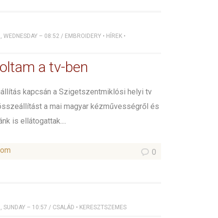
, WEDNESDAY – 08:52
/
EMBROIDERY
•
HÍREK
•
oltam a tv-ben
llítás kapcsán a Szigetszentmiklósi helyi tv
 összeállítást a mai magyar kézművességről és
 is ellátogattak....
som
0
, SUNDAY – 10:57
/
CSALÁD
•
KERESZTSZEMES