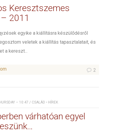
os Keresztszemes
s – 2011
yzések egyike a kiállításra készülődésről
gosztom veletek a kiállítás tapasztalatait, és
et a kereszt...
som
2
HURSDAY – 10:47
/
CSALÁD
•
HÍREK
rben várhatóan egyel
leszünk…