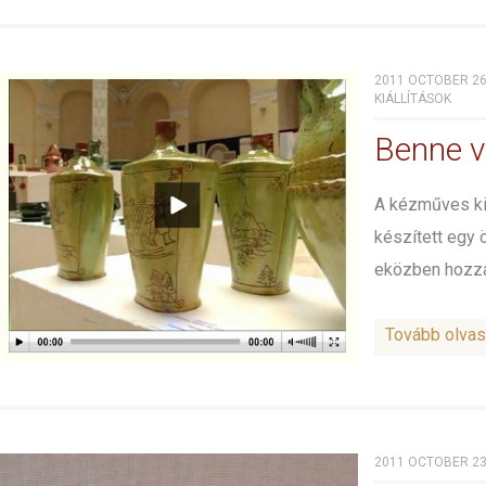
2011 OCTOBER 26
KIÁLLÍTÁSOK
Benne v
A kézműves kiá
készített egy
eközben hozzánk
Tovább olva
2011 OCTOBER 23