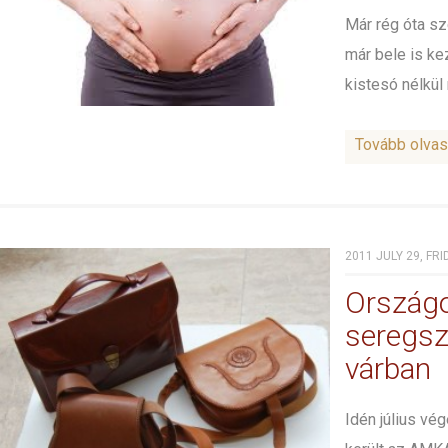
Már rég óta sz
már bele is ke
kistesó nélkül n
Tovább olva
2011 JULY 29, FRI
Ország
seregsz
várban
Idén július v