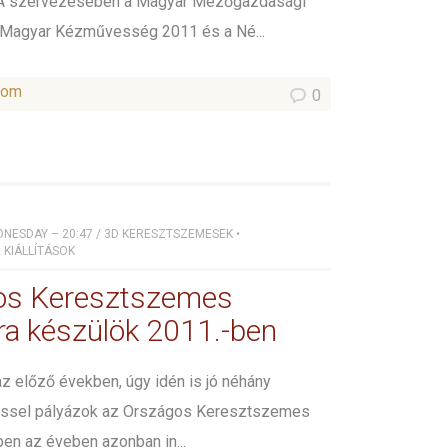
KA szervezésében a Magyar Mezőgazdasági
Magyar Kézművesség 2011 és a Né...
som
0
DNESDAY – 20:47
/
3D KERESZTSZEMESEK
•
•
KIÁLLÍTÁSOK
os Keresztszemes
sra készülök 2011.-ben
z előző években, úgy idén is jó néhány
ssel pályázok az Országos Keresztszemes
bben az éveben azonban in...