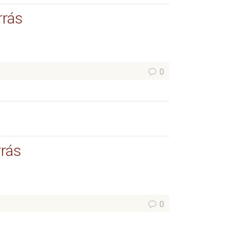
rrás
0
rrás
0