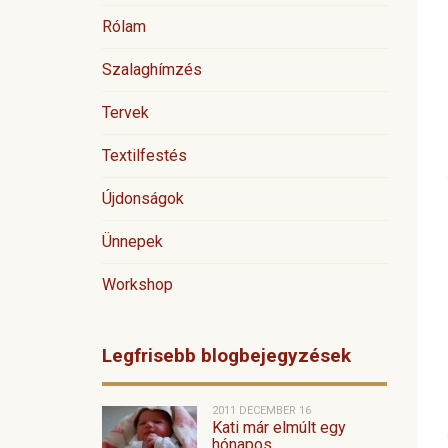
Rólam
Szalaghímzés
Tervek
Textilfestés
Újdonságok
Ünnepek
Workshop
Legfrisebb blogbejegyzések
2011 DECEMBER 16
Kati már elmúlt egy
hónapos