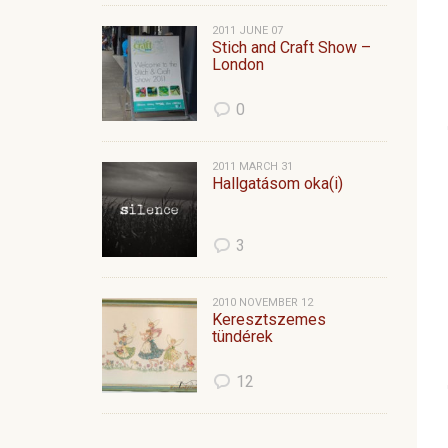
2011 JUNE 07
Stich and Craft Show –
London
0
2011 MARCH 31
Hallgatásom oka(i)
3
2010 NOVEMBER 12
Keresztszemes
tündérek
12