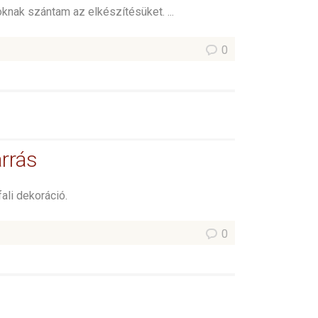
koknak szántam az elkészítésüket. ...
0
arrás
ali dekoráció.
0