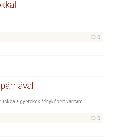
okkal
0
 párnával
foltokba a gyerekek fényképeit varrtam.
0