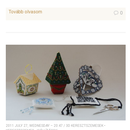
Tovább olvasom
0
2011 JULY 27, WEDNESDAY – 20:47
/
3D KERESZTSZEMESEK
•