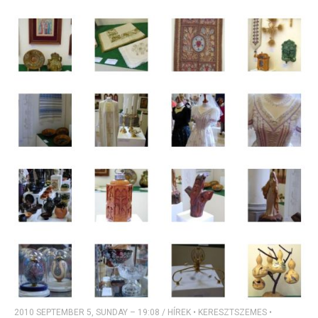
2010 SEPTEMBER 5, SUNDAY – 19:08
/
HÍREK
•
KERESZTSZEMES
•