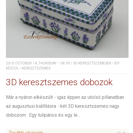
2010 OCTOBER 14, THURSDAY – 08:39
/
3D KERESZTSZEMESEK
•
ÍGY
KÉSZÜL
•
KERESZTSZEMES
3D keresztszemes dobozok
Már a nyáron elkészült - igaz éppen az utolsó pillanatban
az augusztusi kiállításra - két 3D keresztszemes nagy
dobozom. Egy tulipános és egy le...
Tovább olvasom