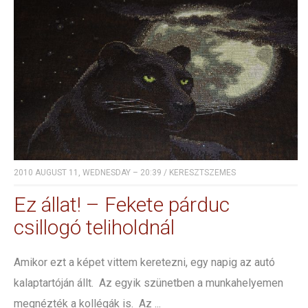
2010 AUGUST 11, WEDNESDAY – 20:39
/
KERESZTSZEMES
Ez állat! – Fekete párduc
csillogó teliholdnál
Amikor ezt a képet vittem keretezni, egy napig az autó
kalaptartóján állt. Az egyik szünetben a munkahelyemen
megnézték a kollégák is. Az ...