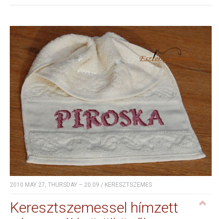
2010 MAY 27, THURSDAY – 20:09
/
KERESZTSZEMES
Keresztszemessel hímzett