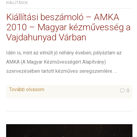
KIÁLLÍTÁSOK
Kiállítási beszámoló – AMKA
2010 – Magyar kézművesség a
Vajdahunyad Várban
Idén is, mint az elmúlt jó néhány éveben, pályáztam az
AMKA (A Magyar Kézművességért Alapítvány)
szervezésében tartott kézműves seregszemlére. ...
Tovább olvasom
0