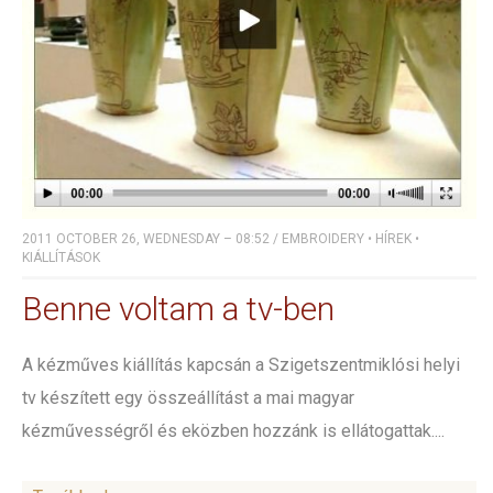
2011 OCTOBER 26, WEDNESDAY – 08:52
/
EMBROIDERY
•
HÍREK
•
KIÁLLÍTÁSOK
Benne voltam a tv-ben
A kézműves kiállítás kapcsán a Szigetszentmiklósi helyi
tv készített egy összeállítást a mai magyar
kézművességről és eközben hozzánk is ellátogattak....