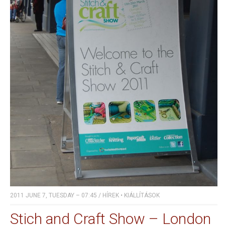
2011 JUNE 7, TUESDAY – 07:45
/
HÍREK
•
KIÁLLÍTÁSOK
Stich and Craft Show – London