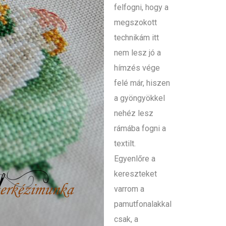
felfogni, hogy a
megszokott
technikám itt
nem lesz jó a
hímzés vége
felé már, hiszen
a gyöngyökkel
nehéz lesz
rámába fogni a
textilt.
Egyenlőre a
kereszteket
varrom a
pamutfonalakkal
csak, a