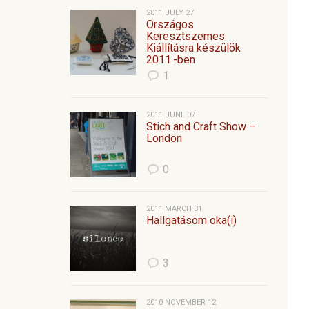
2011 JULY 27
Országos
Keresztszemes
Kiállításra készülök
2011.-ben
1
2011 JUNE 07
Stich and Craft Show –
London
0
2011 MARCH 31
Hallgatásom oka(i)
3
2010 NOVEMBER 12