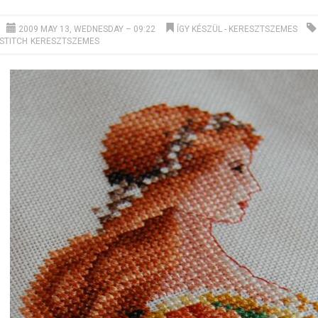
2009 MAY 13, WEDNESDAY – 09:22
ÍGY KÉSZÜL
-
KERESZTSZEMES
STITCH
KERESZTSZEMES