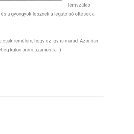
fémszálas
és a gyöngyök lesznek a legutolsó öltések a
eg csak remélem, hogy ez így is marad. Azonban
tleg külön öröm számomra. :)