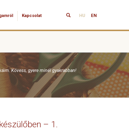
gamról
Kapcsolat
HU
EN
nkáim. Kövess, gyere minél gyakrabban!
készülőben – 1.