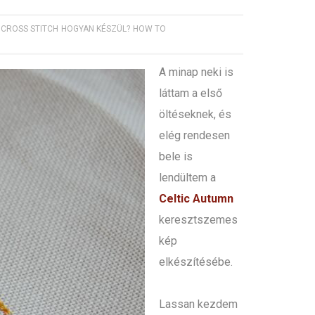
CROSS STITCH
HOGYAN KÉSZÜL?
HOW TO
A minap neki is
láttam a első
öltéseknek, és
elég rendesen
bele is
lendültem a
Celtic Autumn
keresztszemes
kép
elkészítésébe.
Lassan kezdem