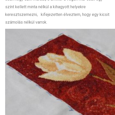
színt kellett minta nélkül a kihagyott helyekre
keresztszemezni, kifejezetten élveztem, hogy egy kicsit
számolás nélkül varrok.