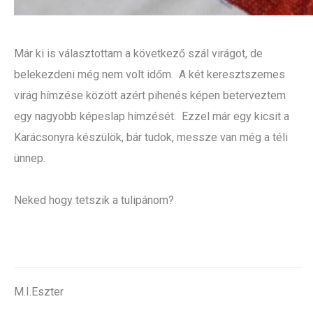
Már ki is választottam a következő szál virágot, de
belekezdeni még nem volt időm. A két keresztszemes
virág hímzése között azért pihenés képen beterveztem
egy nagyobb képeslap hímzését. Ezzel már egy kicsit a
Karácsonyra készülök, bár tudok, messze van még a téli
ünnep.
Neked hogy tetszik a tulipánom?
M.I.Eszter