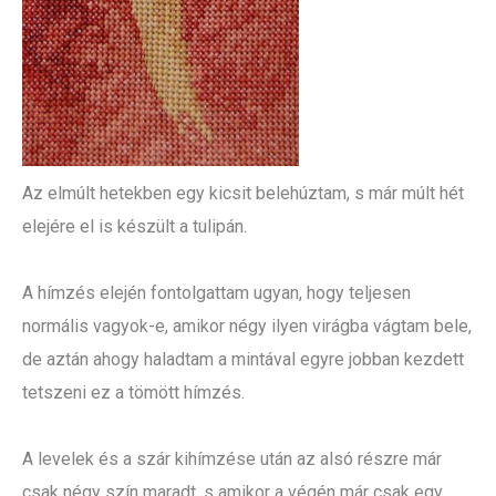
Az elmúlt hetekben egy kicsit belehúztam, s már múlt hét
elejére el is készült a tulipán.
A hímzés elején fontolgattam ugyan, hogy teljesen
normális vagyok-e, amikor négy ilyen virágba vágtam bele,
de aztán ahogy haladtam a mintával egyre jobban kezdett
tetszeni ez a tömött hímzés.
A levelek és a szár kihímzése után az alsó részre már
csak négy szín maradt, s amikor a végén már csak egy