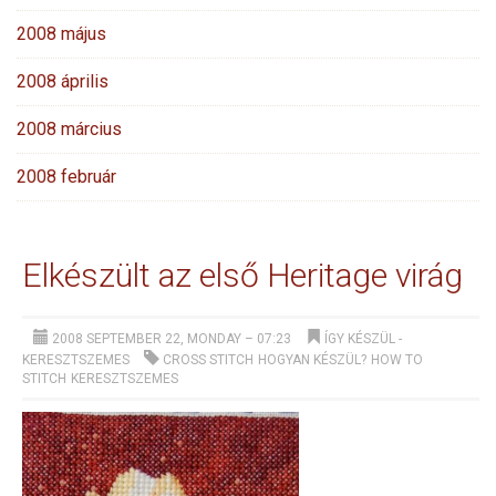
2008 május
2008 április
2008 március
2008 február
Elkészült az első Heritage virág
2008 SEPTEMBER 22, MONDAY – 07:23
ÍGY KÉSZÜL
-
KERESZTSZEMES
CROSS STITCH
HOGYAN KÉSZÜL?
HOW TO
STITCH
KERESZTSZEMES