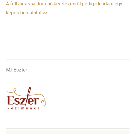
A foltvarrással történő keretezésről pedig ide írtam egy
képes bemutatót >>
.
M.I.Eszter