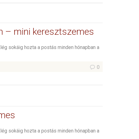
on – mini keresztszemes
Elég sokáig hozta a postás minden hónapban a
0
emes
Elég sokáig hozta a postás minden hónapban a