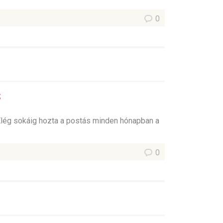
0
s
Elég sokáig hozta a postás minden hónapban a
0