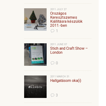
2011 JULY 27
Országos
Keresztszemes
Kiállításra készülök
2011.-ben
1
2011 JUNE 07
Stich and Craft Show –
London
0
2011 MARCH 31
Hallgatásom oka(i)
3