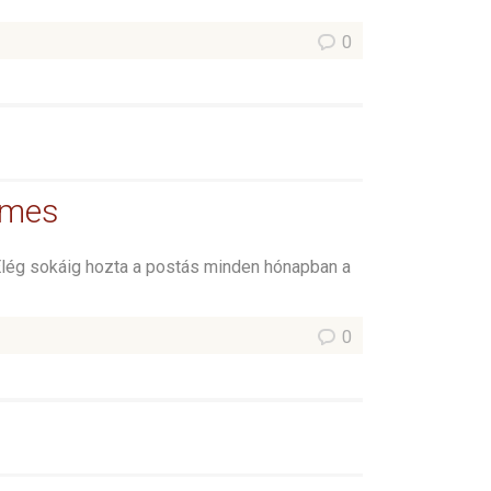
0
emes
Elég sokáig hozta a postás minden hónapban a
0