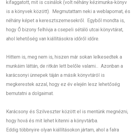
kifaggatott, mit is csinálok (volt néhány kézimunka-könyv
is a könyvek között). Megmutattam neki a weblapomat, és
néhány képet a keresztszemesekről. Egyből mondta is,
hogy Ő bizony felhívja a csepeli sétáló utcai könyvtárat,
ahol lehetőség van kiállításokra időről időre.
Hittem is, meg nem is, hiszen már sokan lelkesedtek a
munkáim láttán, de ritkán lett belőle valami... Azonban a
karácsonyi ünnepek táján a másik könyvtáról is
megkerestek azzal, hogy ez év elején lesz lehetőség
bemutatni a dolgaimat.
Karácsony és Szilveszter között el is mentünk megnézni,
hogy hová és mit lehet kitenni a könyvtárba.
Eddig többnyire olyan kiállításokon jártam, ahol a falra