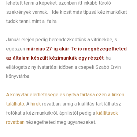
lehetett tenni a képeket, azonban itt inkább tároló
szekrények vannak. Ide kicsit más típusú kézimunkákat
tudok tenni, mint a falra.
Január elején pedig berendezkedtünk a vitrinekbe, s
egészen
március 27-ig akár Te is megnézegetheted
az általam készült kézimunkák egy részét
, ha
ellátogatsz nyitvatartási időben a csepeli Szabó Ervin
könyvtárba.
A könyvtár elérhetősége és nyitva tartása ezen a linken
található.
A
hírek
rovatban, amíg a kiállítás tart láthatsz
fotókat a kézimunkákról, áprilistól pedig a
kiállítások
rovatban
nézegetheted meg ugyanezeket.